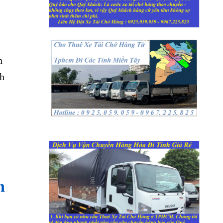
n
ch
n