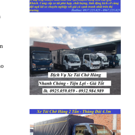
n
ẩm
ào