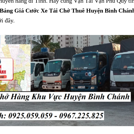
huyển hàng đi Tỉnh. Hãy cùng Vận Tải Vạn Phú Quý t
Bảng Giá Cước Xe Tải Chở Thuê Huyện Bình Chán
ới đây.