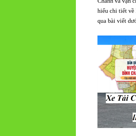
Chánh và vận c
hiểu chi tiết về
qua bài viết dư