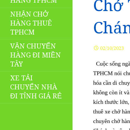
HÀNG TPHCM
Chở 
NHẬN CHỞ
Chá
HÀNG THUÊ
TPHCM
VẬN CHUYỂN
02/10/2023
HÀNG ĐI MIỀN
TÂY
Cuộc sống ngày
TPHCM nói chun
XE TẢI
hóa cần di chuy
CHUYỂN NHÀ
không còn ít và
ĐI TỈNH GIÁ RẺ
kích thước lớn,
thuê xe chở hà
chuyên chở hàn