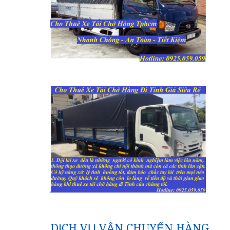
DỊCH VỤ VẬN CHUYỂN HÀNG