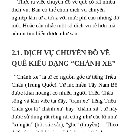
Thực ra việc chuyển đồ về quê có rất nhiều
dịch vụ. Bạn có thể chọn dịch vụ chuyên
nghiệp làm từ a tới z với mức phí cao nhưng đỡ
mệt. Hoặc cân nhắc một số dịch vụ rẻ hơn mà
admin tìm hiểu được như sau.
2.1. DỊCH VỤ CHUYỂN ĐỒ VỀ
QUÊ KIỂU DẠNG “CHÀNH XE”
“Chành xe” là từ có nguồn gốc từ tiếng Triều
Châu (Trung Quốc). Từ lúc miền Tây Nam Bộ
được khai hoang, có nhiêu người Triều Châu
sống và làm việc tại đây, “trạm xe” tiếng Triều
Châu gọi là “chành xa” hay “chành xã”, từ này
được sử dụng rất rộng rãi cũng như các từ như
“xí ngầu” (hột súc sắc), “ghe” (thuyền)… Theo