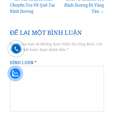
Điều
Chuyển Trọ Về Quê Tại
Bình Dương Đi Vũng
hướng
Bình Dương
Tàu →
bài
ĐỂ LẠI MỘT BÌNH LUẬN
viết
Email của bạn sẽ không được hiển thị công khai.
Các
trường bắt buộc được đánh dấu
*
BÌNH LUẬN
*