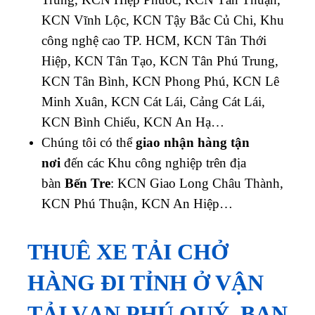
KCN Vĩnh Lộc, KCN Tậy Bắc Củ Chi, Khu
công nghệ cao TP. HCM, KCN Tân Thới
Hiệp, KCN Tân Tạo, KCN Tân Phú Trung,
KCN Tân Bình, KCN Phong Phú, KCN Lê
Minh Xuân, KCN Cát Lái, Cảng Cát Lái,
KCN Bình Chiểu, KCN An Hạ…
Chúng tôi có thể
giao nhận hàng tận
nơi
đến các Khu công nghiệp trên địa
bàn
Bến Tre
: KCN Giao Long Châu Thành,
KCN Phú Thuận, KCN An Hiệp…
THUÊ XE TẢI CHỞ
HÀNG ĐI TỈNH Ở VẬN
TẢI VẠN PHÚ QUÝ, BẠN