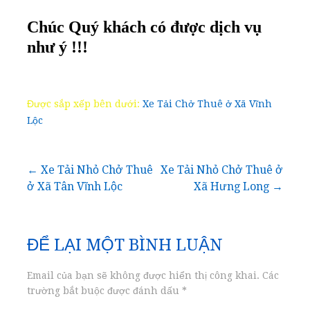
Chúc Quý khách có được dịch vụ
như ý !!!
Được sắp xếp bên dưới:
Xe Tải Chở Thuê ở Xã Vĩnh
Lộc
Điều
← Xe Tải Nhỏ Chở Thuê
Xe Tải Nhỏ Chở Thuê ở
ở Xã Tân Vĩnh Lộc
Xã Hưng Long →
hướng
bài
ĐỂ LẠI MỘT BÌNH LUẬN
viết
Email của bạn sẽ không được hiển thị công khai.
Các
trường bắt buộc được đánh dấu
*