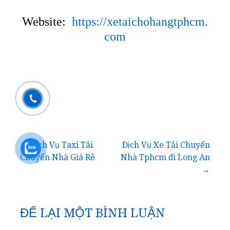
Website:
https://xetaichohangtphcm.
com
Điều
← Dịch Vụ Taxi Tải
Dịch Vụ Xe Tải Chuyển
Chuyển Nhà Giá Rẻ
Nhà Tphcm đi Long An
hướng
→
bài
ĐỂ LẠI MỘT BÌNH LUẬN
viết