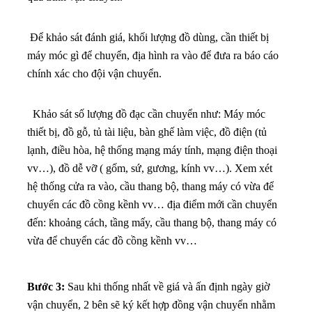
Để khảo sát đánh giá, khối lượng đồ dùng, cần thiết bị
máy móc gì để chuyển, địa hình ra vào để đưa ra báo cáo
chính xác cho đội vận chuyển.
Khảo sát số lượng đồ đạc cần chuyển như: Máy móc
thiết bị, đồ gỗ, tủ tài liệu, bàn ghế làm việc, đồ điện (tủ
lạnh, điều hòa, hệ thống mạng máy tính, mạng điện thoại
vv…), đồ dễ vỡ ( gốm, sứ, gương, kính vv…). X
em xét
hệ thống cửa ra vào, cầu thang bộ, thang máy có vừa để
chuyển các đồ cồng kềnh vv…
địa điểm mới cần chuyển
đến: khoảng cách, tầng mấy, cầu thang bộ, thang máy có
vừa để chuyển các đồ cồng kềnh vv…
Bước 3:
Sau khi thống nhất về giá và ấn định ngày giờ
vận chuyển, 2 bên sẽ ký kết hợp đồng vận chuyển nhằm