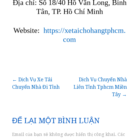
Địa chỉ: Số 18/40 Hồ Văn Long, Bình
Tân, TP. Hồ Chí Minh
Website:
https://xetaichohangtphcm.
com
Điều
← Dịch Vụ Xe Tải
Dịch Vụ Chuyển Nhà
Chuyển Nhà Đi Tỉnh
Liên Tỉnh Tphcm Miền
hướng
Tây →
bài
ĐỂ LẠI MỘT BÌNH LUẬN
viết
Email của bạn sẽ không được hiển thị công khai.
Các