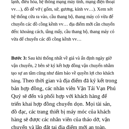
lạnh, điều hòa, hệ thống mạng máy tính, mạng điện thoại
vv…), đồ dễ vỡ ( gốm, sứ, gương, kính vv…). X
em xét
hệ thống cửa ra vào, cầu thang bộ, thang máy có vừa để
chuyển các đồ cồng kềnh vv…
địa điểm mới cần chuyển
đến: khoảng cách, tầng mấy, cầu thang bộ, thang máy có
vừa để chuyển các đồ cồng kềnh vv…
Bước 3:
Sau khi thống nhất về giá và ấn định ngày giờ
vận chuyển, 2 bên sẽ ký kết hợp đồng vận chuyển nhằm
tạo sự an tâm cũng như đảm bảo về quyền lợi cho khách
Theo thời gian và địa điểm đã ký kết trong
hàng.
bản hợp đồng, các nhân viên Vận Tải Vạn Phú
Quý sẽ đến và phối hợp với khách hàng để
triển khai hợp đồng chuyển dọn. Mọi tài sản,
đồ đạc, các trang thiết bị máy móc của khách
hàng sẽ được các nhân viên của tháo dỡ, vận
chuyển và lắp đặt tại địa điểm mới an toàn,