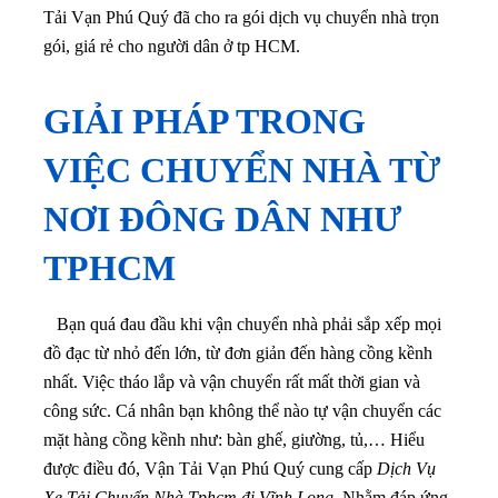
Tải Vạn Phú Quý đã cho ra gói dịch vụ chuyển nhà trọn
gói, giá rẻ cho người dân ở tp HCM.
GIẢI PHÁP TRONG
VIỆC CHUYỂN NHÀ TỪ
NƠI ĐÔNG DÂN NHƯ
TPHCM
Bạn quá đau đầu khi vận chuyển nhà phải sắp xếp mọi
đồ đạc từ nhỏ đến lớn, từ đơn giản đến hàng cồng kềnh
nhất. Việc tháo lắp và vận chuyển rất mất thời gian và
công sức. Cá nhân bạn không thể nào tự vận chuyển các
mặt hàng cồng kềnh như: bàn ghế, giường, tủ,… Hiểu
được điều đó, Vận Tải Vạn Phú Quý cung cấp
Dịch Vụ
Xe Tải Chuyển Nhà Tphcm đi Vĩnh Long
. Nhằm đáp ứng