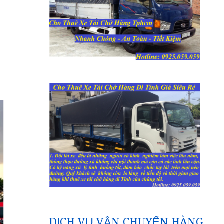
DỊCH VỤ VẬN CHUYỂN HÀNG