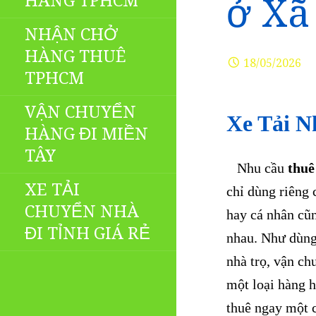
HÀNG TPHCM
ở Xã
NHẬN CHỞ
HÀNG THUÊ
18/05/2026
TPHCM
VẬN CHUYỂN
Xe Tải N
HÀNG ĐI MIỀN
TÂY
Nhu cầu
thuê
XE TẢI
chỉ dùng riêng 
CHUYỂN NHÀ
hay cá nhân cũ
ĐI TỈNH GIÁ RẺ
nhau. Như dùng
nhà trọ, vận c
một loại hàng h
thuê ngay một c