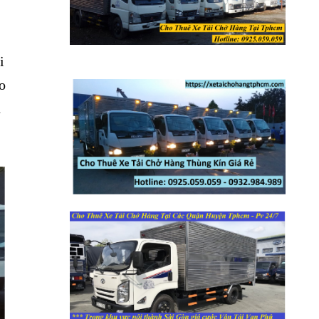
i
o
n