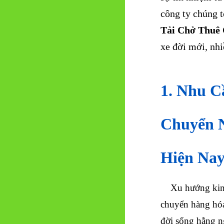
công ty chúng t
Tải Chở Thuê
xe đời mới, nhi
1. Nhu C
Chuyển 
Hiện Nay
Xu hướng kinh 
chuyển hàng hóa
đời sống hằng n