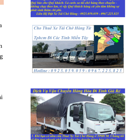
a
n
ng
hi