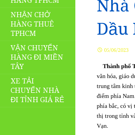
HÀNG TPHCM
Nhà 
NHẬN CHỞ
Dầu 
HÀNG THUÊ
TPHCM
VẬN CHUYỂN
05/06/2023
HÀNG ĐI MIỀN
TÂY
Thành phố T
văn hóa, giáo d
XE TẢI
trung tâm kinh
CHUYỂN NHÀ
điểm phía Nam
ĐI TỈNH GIÁ RẺ
phía bắc, có vị
thị trong tỉnh
Vạn.