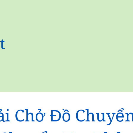
t
ải Chở Đồ Chuyể