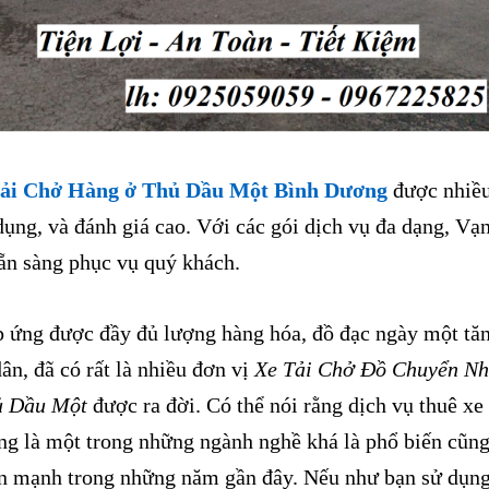
Tải Chở Hàng ở Thủ Dầu Một Bình Dương
được nhiề
ụng, và đánh giá cao. Với các gói dịch vụ đa dạng, Vạ
ẵn sàng phục vụ quý khách.
ứng được đầy đủ lượng hàng hóa, đồ đạc ngày một tă
ân, đã có rất là nhiều đơn vị
Xe Tải Chở Đồ Chuyển N
ủ Dầu Một
được ra đời. Có thể nói rằng dịch vụ thuê xe
ang là một trong những ngành nghề khá là phổ biến cũn
iển mạnh trong những năm gần đây. Nếu như bạn sử dụn