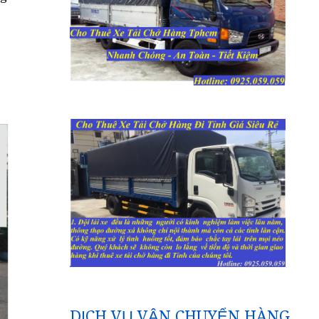
DỊCH VỤ VẬN CHUYỂN HÀNG