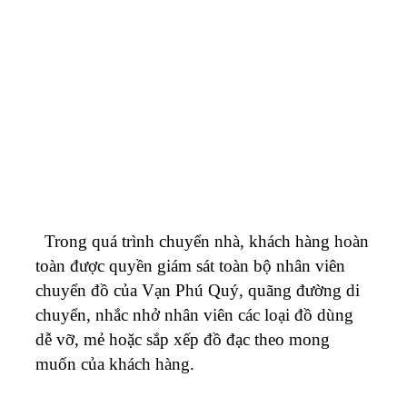
Trong quá trình chuyển nhà, khách hàng hoàn
toàn được quyền giám sát toàn bộ nhân viên
chuyển đồ của Vạn Phú Quý, quãng đường di
chuyển, nhắc nhở nhân viên các loại đồ dùng
dễ vỡ, mẻ hoặc sắp xếp đồ đạc theo mong
muốn của khách hàng.
Bên cạnh đó, Vận Tải Vạn Phú Quý sử dụng
những loại xe tải chuyên trở tốt nhất với động
cơ khỏe mạnh cho mọi yêu cầu vận chuyển của
khách hàng. Nhân viên lái xe chuyên chở sẽ là
những người am hiểu địa hình, địa lý, các cung
đường từ Bình Dương tới các Tỉnh Miền Tây,
vì thế đồ đạc của bạn sẽ được vận chuyển an
toàn đến tận nơi trong thời gian ngắn nhất.