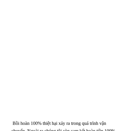
Bồi hoàn 100% thiệt hại xảy ra trong quá trình vận
chuyển. Ngoài ra chúng tôi còn cam kết hoàn tiền 100%
giá trị hợp đồng nếu quý khách hàng không hài lòng về
dịch vụ vận chuyển của chúng tôi.
Công việc chuyển nhà, chuyển văn phòng từ tỉnh này