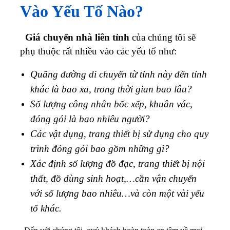
Các vật dụng, trang thiết bị sử dụng cho quy
trình đóng gói bao gồm những gì?
Xác định số lượng đồ đạc, trang thiết bị nội
thất, đồ dùng sinh hoạt,…cần vận chuyển
với số lượng bao nhiêu…và còn một vài yếu
tố khác.
Đến với chúng tôi, quý khách hoàn toàn an tâm về mọi
mặt từ sự an toàn của tài sản tới chi phí của dịch vụ. Tuy
nhiên, mức giá dành cho mỗi hợp đồng cụ thể là khác
nhau, vậy đâu là yếu tố ảnh hưởng đến bảng giá? Một vài
yếu tố được điểm qua dưới đây bạn có thể tham khảo, so
sánh.
Số Km quãng đường di chuyển