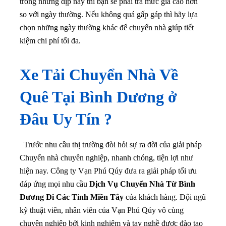
Đâu Uy Tín ?
Trước nhu cầu thị trường đòi hỏi sự ra đời của giải pháp
Chuyển nhà chuyên nghiệp, nhanh chóng, tiện lợi như
hiện nay. Công ty Vạn Phú Qúy đưa ra giải pháp tối ưu
đáp ứng mọi nhu cầu
Dịch Vụ Chuyển Nhà Từ Bình
Dương Đi Các Tỉnh Miền Tây
của khách hàng. Đội ngũ
kỹ thuật viên, nhân viên của Vạn Phú Qúy vô cùng
chuyên nghiệp bởi kinh nghiệm và tay nghề được đào tạo
bài bản.
Với lượng thiết bị và nội thất Nhà, máy móc và nhiều hồ
sơ, tài liệu quan trọng… Chúng tôi cam kết đảm bảo an
toàn cho quý khách trong quá trình đóng gói và vận
chuyển đến một địa điểm mới.