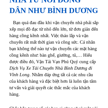
xếp mọi đồ đạc từ nhỏ đến lớn, từ đơn giản đến
hàng cồng kềnh nhất. Việc tháo lắp và vận
chuyển rất mất thời gian và công sức. Cá nhân
bạn không thể nào tự vận chuyển các mặt hàng
cồng kềnh như: bàn ghế, giường, tủ,… Hiểu
được điều đó, Vận Tải Vạn Phú Quý cung cấp
Dịch Vụ Xe Tải Chuyển Nhà Bình Dương đi
Vĩnh Long
. Nhằm đáp ứng tất cả các nhu cầu
của khách hàng và đặc biệt hơn là luôn tận tâm
tư vấn và giải quyết các thắc mắc của khách
hàng.
Chắc hẳn trong số các bạn ai cũng sẽ vì một vài
lý do dưới đây mà chán nản khi nghĩ tới việc
chuyển nhà tại Bình Dương.
Gia đình có quá nhiều đồ đạc phải dọn dẹp,