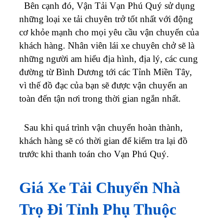
Sau khi quá trình vận chuyển hoàn thành,
khách hàng sẽ có thời gian để kiểm tra lại đồ
trước khi thanh toán cho Vạn Phú Quý.
Giá Xe Tải Chuyển Nhà
Trọ Đi Tỉnh Phụ Thuộc
Vào Yếu Tố Nào?
Giá chuyển nhà liên tỉnh
của chúng tôi sẽ
phụ thuộc rất nhiều vào các yếu tố như:
Quãng đường di chuyển từ tỉnh này đến tỉnh
khác là bao xa, trong thời gian bao lâu?
Số lượng công nhân bốc xếp, khuân vác,
đóng gói là bao nhiêu người?