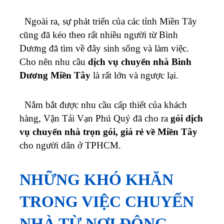
Cho nên nhu cầu
dịch vụ chuyển nhà Bình
Dương Miền Tây
là rất lớn và ngược lại.
Nắm bắt được nhu cầu cấp thiết của khách
hàng, Vận Tải Vạn Phú Quý đã cho ra
gói dịch
vụ chuyển nhà trọn gói, giá rẻ về Miền Tây
cho người dân ở TPHCM.
NHỮNG KHÓ KHĂN
TRONG VIỆC CHUYỂN
NHÀ TỪ NƠI ĐÔNG
DÂN NHƯ BÌNH DƯƠNG
Bạn quá đau đầu khi vận chuyển nhà phải sắp