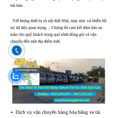
Dịch vụ vận chuyển hàng hóa bằng xe tải
nhỏ, lớn, thùng bạc và thùng kín, Xe bán tải
chuyển nhà
Cho thuê xe tải chở hàng từ 1 tấn, 1.2 tấn,
1.4 tấn, 1.5 tấn, 1.8 tấn, 2 tấn, 2.2 tấn, 2.5
tấn, 3 tấn, 3.5 tấn, 5 tấn, 6 tấn, 7 tấn, 8 tấn, 9
tấn, 10 tấn, 12 tấn, 15 tấn, 20 tấn đến 33 tấn
Xe tải chở thuê, xe tải chở hàng, xe tải
chuyển nhà, xe tải chuyển văn phòng, taxi