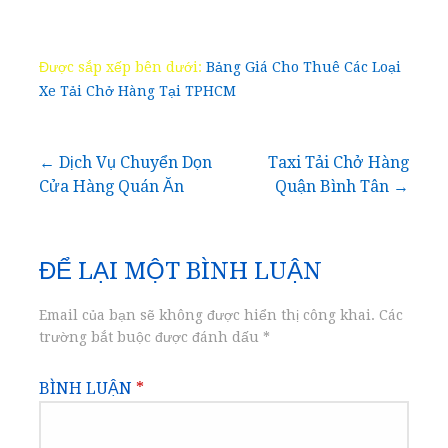
Được sắp xếp bên dưới:
Bảng Giá Cho Thuê Các Loại
Xe Tải Chở Hàng Tại TPHCM
Điều
← Dịch Vụ Chuyển Dọn
Taxi Tải Chở Hàng
Cửa Hàng Quán Ăn
Quận Bình Tân →
hướng
bài
ĐỂ LẠI MỘT BÌNH LUẬN
viết
Email của bạn sẽ không được hiển thị công khai.
Các
trường bắt buộc được đánh dấu
*
BÌNH LUẬN
*