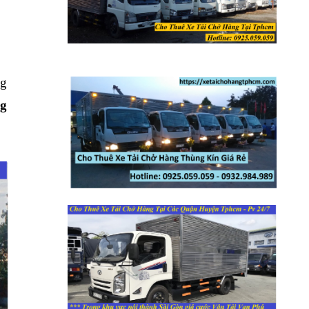
ng
ng