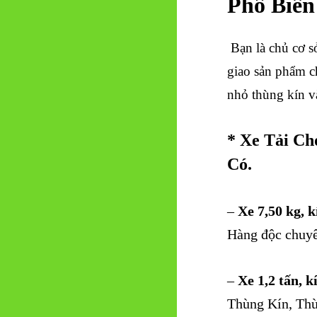
Phổ Biến
Bạn là chủ cơ s
giao sản phẩm ch
nhỏ thùng kín v
* Xe Tải C
Có.
–
Xe 7,50 kg, 
Hàng độc chuyê
–
Xe 1,2 tấn, k
Thùng Kín, Th