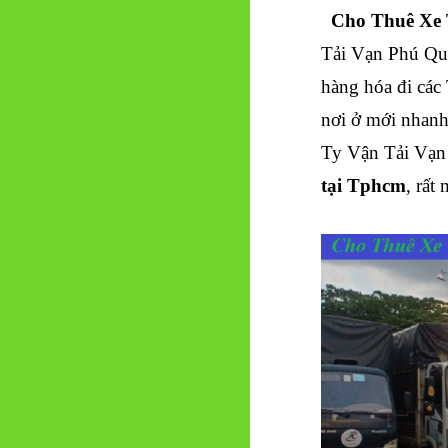
Cho Thuê Xe T
Tải Vạn Phú Quý
hàng hóa đi các 
nơi ở mới nhanh
Ty Vận Tải Vạn
tại Tphcm
, rất