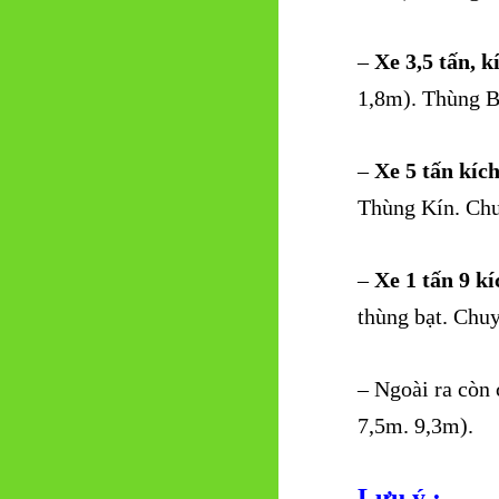
–
Xe 3,5 tấn, k
1,8m). Thùng B
–
Xe 5 tấn kíc
Thùng Kín. Chu
–
Xe 1 tấn 9 k
thùng bạt. Chu
– Ngoài ra còn c
7,5m. 9,3m).
Lưu ý :