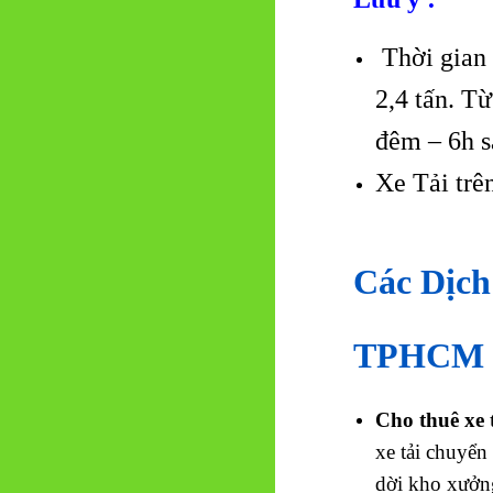
Thời gian 
2,4 tấn. T
đêm – 6h s
Xe Tải trê
Các Dịch
TPHCM
Cho thuê xe 
xe tải chuyển
dời kho xưởng