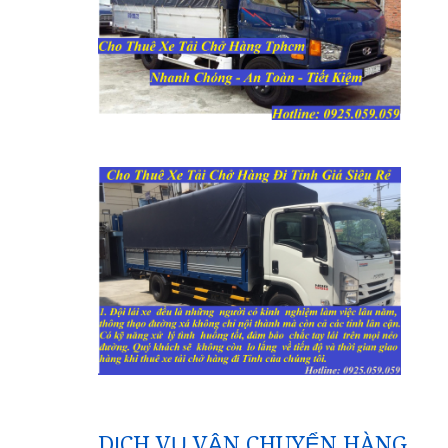
DỊCH VỤ VẬN CHUYỂN HÀNG