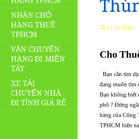
HÀNG TPHCM
Thùn
NHẬN CHỞ
HÀNG THUÊ
11/10/2020
TPHCM
VẬN CHUYỂN
Cho Thuê
HÀNG ĐI MIỀN
TÂY
Bạn cần tìm dị
XE TẢI
đang muốn tìm đ
CHUYỂN NHÀ
Bạn không biết đ
ĐI TỈNH GIÁ RẺ
phố ? Đừng ngần 
hàng của Công T
TPHCM hiện na