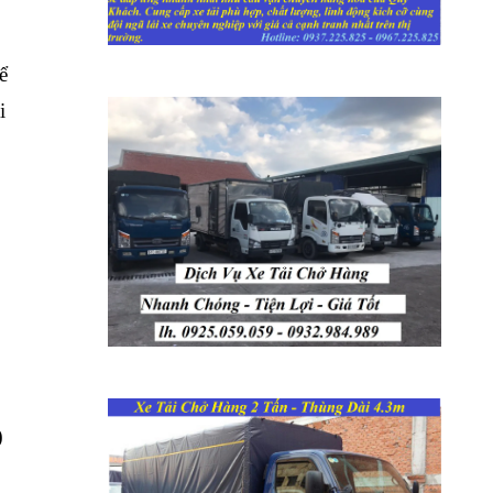
ể
i
.
)