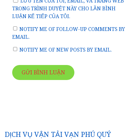
LƯU TÊN CỦA TÔI, EMAIL, VÀ TRANG WEB
TRONG TRÌNH DUYỆT NÀY CHO LẦN BÌNH
LUẬN KẾ TIẾP CỦA TÔI.
NOTIFY ME OF FOLLOW-UP COMMENTS BY
EMAIL.
NOTIFY ME OF NEW POSTS BY EMAIL.
DỊCH VỤ VẬN TẢI VẠN PHÚ QUÝ