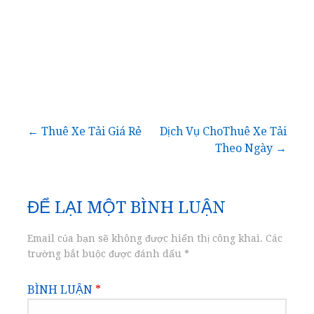
Điều
← Thuê Xe Tải Giá Rẻ
Dịch Vụ ChoThuê Xe Tải
Theo Ngày →
hướng
bài
ĐỂ LẠI MỘT BÌNH LUẬN
viết
Email của bạn sẽ không được hiển thị công khai.
Các
trường bắt buộc được đánh dấu
*
BÌNH LUẬN
*