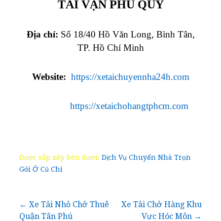
TẢI VẠN PHÚ QUÝ
Địa chỉ:
Số 18/40 Hồ Văn Long, Bình Tân,
TP. Hồ Chí Minh
Website:
https://xetaichuyennha24h.com
https://xetaichohangtphcm.com
Được sắp xếp bên dưới:
Dịch Vụ Chuyển Nhà Trọn
Gói Ở Củ Chi
Điều
← Xe Tải Nhỏ Chở Thuê
Xe Tải Chở Hàng Khu
Quận Tân Phú
Vực Hóc Môn →