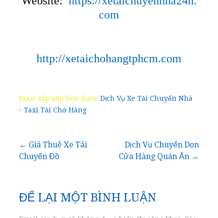
Website:
https://xetaichuyennha24h.
com
http://xetaichohangtphcm.com
Được sắp xếp bên dưới:
Dịch Vụ Xe Tải Chuyển Nhà
- Taxi Tải Chở Hàng
Điều
← Giá Thuê Xe Tải
Dịch Vụ Chuyển Dọn
Chuyển Đồ
Cửa Hàng Quán Ăn →
hướng
bài
ĐỂ LẠI MỘT BÌNH LUẬN
viết