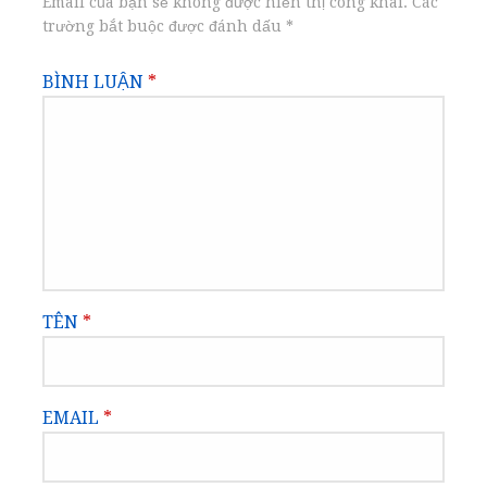
Email của bạn sẽ không được hiển thị công khai.
Các
trường bắt buộc được đánh dấu
*
BÌNH LUẬN
*
TÊN
*
EMAIL
*