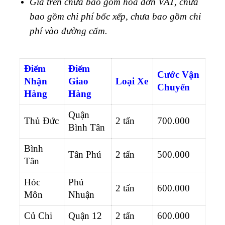
Giá trên chưa bao gồm hóa đơn VAT, chưa
bao gồm chi phí bốc xếp, chưa bao gồm chi
phí vào đường cấm.
Điểm
Điểm
Cước Vận
Nhận
Giao
Loại Xe
Chuyển
Hàng
Hàng
Quận
Thủ Đức
2 tấn
700.000
Bình Tân
Bình
Tân Phú
2 tấn
500.000
Tân
Hóc
Phú
2 tấn
600.000
Môn
Nhuận
Củ Chi
Quận 12
2 tấn
600.000