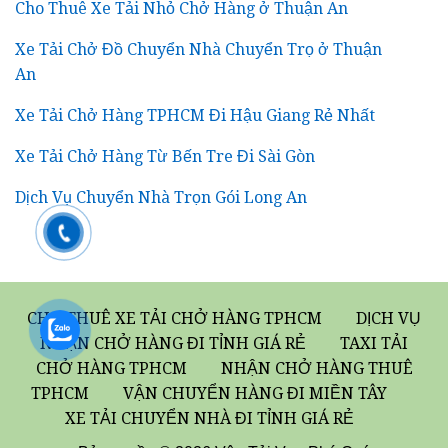
Cho Thuê Xe Tải Nhỏ Chở Hàng ở Thuận An
Xe Tải Chở Đồ Chuyển Nhà Chuyển Trọ ở Thuận
An
Xe Tải Chở Hàng TPHCM Đi Hậu Giang Rẻ Nhất
Xe Tải Chở Hàng Từ Bến Tre Đi Sài Gòn
Dịch Vụ Chuyển Nhà Trọn Gói Long An
CHO THUÊ XE TẢI CHỞ HÀNG TPHCM
DỊCH VỤ
NHẬN CHỞ HÀNG ĐI TỈNH GIÁ RẺ
TAXI TẢI
CHỞ HÀNG TPHCM
NHẬN CHỞ HÀNG THUÊ
TPHCM
VẬN CHUYỂN HÀNG ĐI MIỀN TÂY
XE TẢI CHUYỂN NHÀ ĐI TỈNH GIÁ RẺ