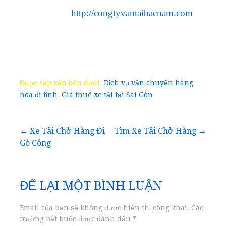
http://congtyvantaibacnam.com
Được sắp xếp bên dưới:
Dịch vụ vận chuyển hàng
hóa đi tỉnh
,
Giá thuê xe tải tại Sài Gòn
Điều
← Xe Tải Chở Hàng Đi
Tìm Xe Tải Chở Hàng →
Gò Công
hướng
bài
ĐỂ LẠI MỘT BÌNH LUẬN
viết
Email của bạn sẽ không được hiển thị công khai.
Các
trường bắt buộc được đánh dấu
*