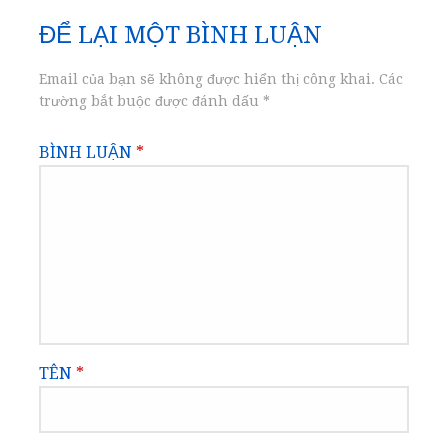
bài
ĐỂ LẠI MỘT BÌNH LUẬN
viết
Email của bạn sẽ không được hiển thị công khai.
Các
trường bắt buộc được đánh dấu
*
BÌNH LUẬN
*
TÊN
*