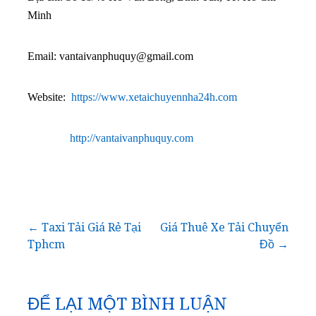
Minh
Email:
vantaivanphuquy@gmail.com
Website:
https://www.xetaichuyennha24h.com
http://vantaivanphuquy.com
Điều
← Taxi Tải Giá Rẻ Tại
Giá Thuê Xe Tải Chuyển
Tphcm
Đồ →
hướng
bài
ĐỂ LẠI MỘT BÌNH LUẬN