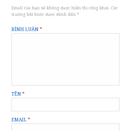
viết
Email của bạn sẽ không được hiển thị công khai.
Các
trường bắt buộc được đánh dấu
*
BÌNH LUẬN
*
TÊN
*
EMAIL
*