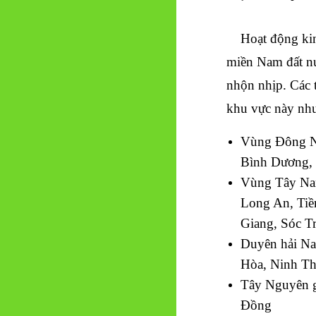
Hoạt động kin
miền Nam đất nư
nhộn nhịp. Các 
khu vực này nh
Vùng Đông N
Bình Dương,
Vùng Tây Nam
Long An, Tiề
Giang, Sóc T
Duyên hải Na
Hòa, Ninh T
Tây Nguyên 
Đồng