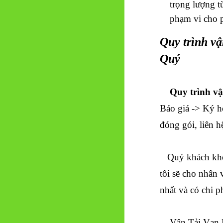
trọng lượng 
phạm vi cho p
Quy trình v
Quý
Quy trình vận
Báo giá -> Ký h
đóng gói, liên 
Quý khách không
tôi sẽ cho nhân 
nhất và có chi p
Vận Tải Vạn Ph