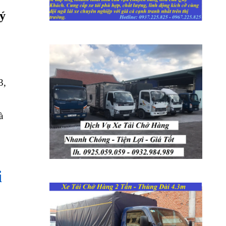
ý
3,
à
i