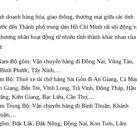
h doanh hàng hóa, giao thông, thương mại giữa các tỉnh
ớc đến Thành phố trung tâm Hồ Chí Minh rất sôi động v
thương nhân hoạt động từ nhiều tỉnh thành khác nhau của
ư:
am Bộ gồm: Vận chuyển hàng đi Đồng Nai, Vũng Tàu,
 Bình Phước, Tây Ninh,…
 Bộ: Thuê xe tải chở hàng Sài Gòn đi An Giang, Cà Ma
n Giang, Bến Tre, Vĩnh Long, Trà Vinh, Đồng Tháp, Hậu
răng, Kiên Giang, Bạc Liêu, Cần Thơ,…
m Trung Bộ: Vận chuyển hàng đi Bình Thuận, Khánh
huận,…
gồm: Đăk Lăk, Đăk Nông, Đồng Nai, Kon Tum, Lâm