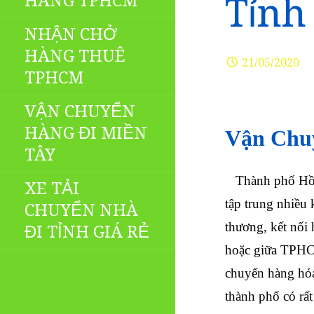
HÀNG TPHCM
Tỉnh
NHẬN CHỞ
HÀNG THUÊ
21/05/2020
TPHCM
VẬN CHUYỂN
HÀNG ĐI MIỀN
Vận Chuy
TÂY
Thành phố Hồ Ch
XE TẢI
tập trung nhiều 
CHUYỂN NHÀ
thương, kết nối
ĐI TỈNH GIÁ RẺ
hoặc giữa TPHCM 
chuyển hàng hóa
thành phố có rấ