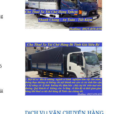
ng
ó
ải
DỊCH VỤ VẬN CHUYỂN HÀNG