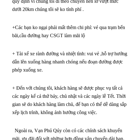
quy định vì chúng tôi đi theo chuyến nên lỡ vượt mức
dưới 20km chúng tôi sẽ ko tính phí .
+Các bạn ko ngại phải mất thêm chi phí: vé qua trạm bến
bãi,cầu đường hay CSGT làm mãi lộ
+ Tài xế xe rành đường và nhiệt tình: vui vẻ ,hỗ trợ hướng
dẫn lên xuống hàng nhanh chóng nếu đoạn đường được
phép xuống xe.
+ Đến với chúng tôi, khách hàng sẽ được phục vụ tất cả
các ngày kể cả thứ bảy, chủ nhật và các ngày lễ Tết. Thời
gian sẽ do khách hàng làm chủ, để bạn có thể dễ dàng sắp
xếp lịch trình, không ảnh hưởng công việc.
Ngoài ra, Vạn Phú Qúy còn có các chính sách khuyến
mãi, ưu đãi đối với những hợp đồng vận chuyển dài hạn,