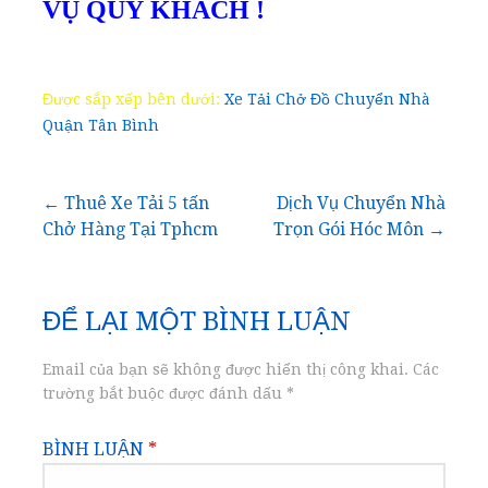
VỤ QUÝ KHÁCH !
Được sắp xếp bên dưới:
Xe Tải Chở Đồ Chuyển Nhà
Quận Tân Bình
Điều
← Thuê Xe Tải 5 tấn
Dịch Vụ Chuyển Nhà
Chở Hàng Tại Tphcm
Trọn Gói Hóc Môn →
hướng
bài
ĐỂ LẠI MỘT BÌNH LUẬN
viết
Email của bạn sẽ không được hiển thị công khai.
Các
trường bắt buộc được đánh dấu
*
BÌNH LUẬN
*