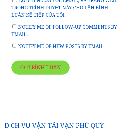
LƯU TÊN CỦA TÔI, EMAIL, VÀ TRANG WEB
TRONG TRÌNH DUYỆT NÀY CHO LẦN BÌNH
LUẬN KẾ TIẾP CỦA TÔI.
NOTIFY ME OF FOLLOW-UP COMMENTS BY
EMAIL.
NOTIFY ME OF NEW POSTS BY EMAIL.
DỊCH VỤ VẬN TẢI VẠN PHÚ QUÝ