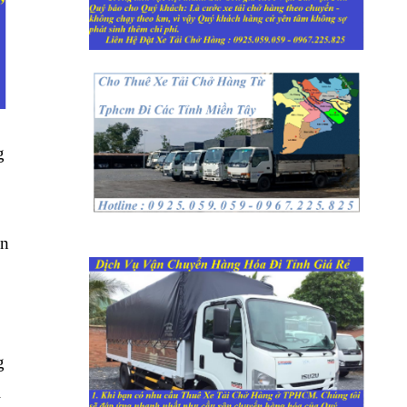
g
ôn
g
i