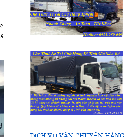
ay
ng
DỊCH VỤ VẬN CHUYỂN HÀNG