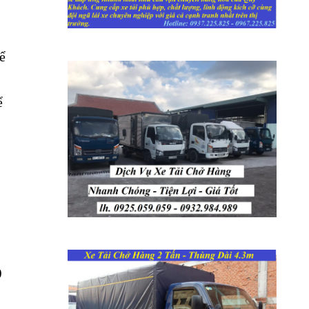
ể
ể
0