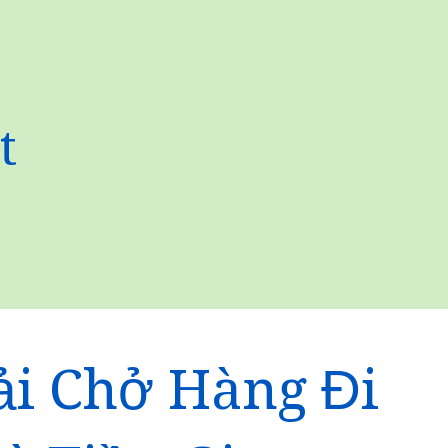
t
ải Chở Hàng Đi