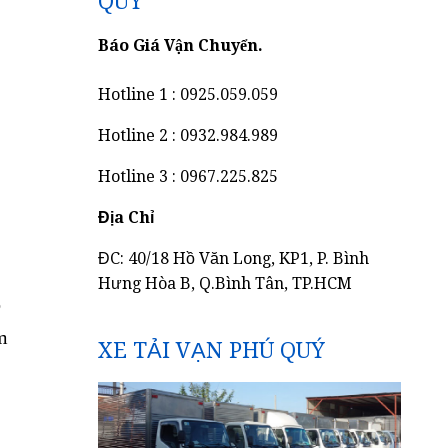
QUÝ
Báo Giá Vận Chuyển.
Hotline 1 : 0925.059.059
Hotline 2 : 0932.984.989
Hotline 3 : 0967.225.825
Địa Chỉ
ĐC: 40/18 Hồ Văn Long, KP1, P. Bình
Hưng Hòa B, Q.Bình Tân, TP.HCM
ồ
m
XE TẢI VẠN PHÚ QUÝ