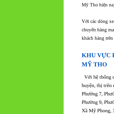
Mỹ Tho hiện na
Với các dòng xe 
chuyển hàng may
khách hàng trên
KHU VỰC P
MỸ THO
Với hệ thống ch
huyện, thị trê
Phường 7, Phườ
Phường 9, Phườ
Xã Mỹ Phong, 