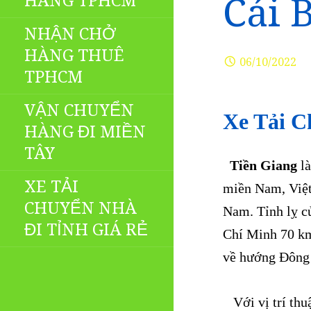
HÀNG TPHCM
Cái 
NHẬN CHỞ
HÀNG THUÊ
06/10/2022
TPHCM
VẬN CHUYỂN
Xe Tải C
HÀNG ĐI MIỀN
TÂY
Tiền Giang
là
XE TẢI
miền Nam, Việt
CHUYỂN NHÀ
Nam. Tỉnh lỵ củ
ĐI TỈNH GIÁ RẺ
Chí Minh 70 k
về hướng Đông 
Với vị trí thuậ