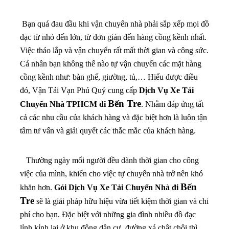
Bạn quá đau đầu khi vận chuyển nhà phải sắp xếp mọi đồ
đạc từ nhỏ đến lớn, từ đơn giản đến hàng cồng kềnh nhất.
Việc tháo lắp và vận chuyển rất mất thời gian và công sức.
Cá nhân bạn không thể nào tự vận chuyển các mặt hàng
cồng kềnh như: bàn ghế, giường, tủ,… Hiểu được điều
đó, Vận Tải Vạn Phú Quý cung cấp
Dịch Vụ Xe Tải
Bến Tre
Chuyển Nhà TPHCM đi
. Nhằm đáp ứng tất
cả các nhu cầu của khách hàng và đặc biệt hơn là luôn tận
tâm tư vấn và giải quyết các thắc mắc của khách hàng.
Thường ngày mổi người đều dành thời gian cho công
việc của mình, khiến cho việc tự chuyển nhà trở nên khó
Bến
khăn hơn.
Gói Dịch Vụ Xe Tải Chuyển Nhà đi
Tre
sẽ là giải pháp hữu hiệu vừa tiết kiệm thời gian và chi
phí cho bạn
. Đặc biệt với những gia đình nhiều đồ đạc
lỉnh kỉnh lại ở khu đông dân cư, đường xá chật chội thì