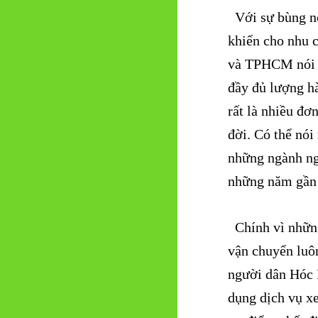
đời. Có thể nói
những ngành ng
những năm gần 
Chính vì những
vận chuyển luô
người dân Hóc
dụng dịch vụ x
ưu điểm nhất đị
việc chở được 
người muốn sử 
2. Dịch 