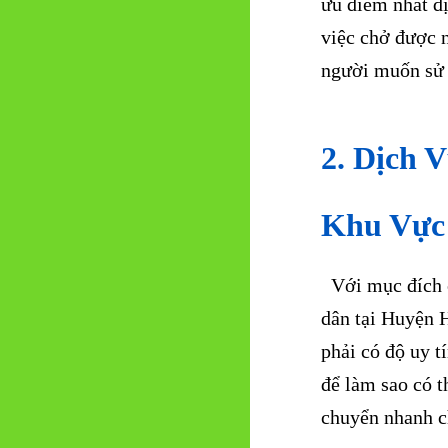
Khu Vực
Với mục đích c
dân tại Huyện 
phải có độ uy t
để làm sao có t
chuyển nhanh ch