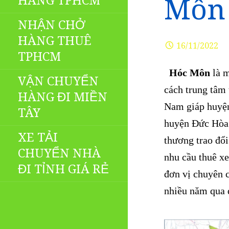
HÀNG TPHCM
Môn 
NHẬN CHỞ
HÀNG THUÊ
16/11/2022
TPHCM
Hóc Môn
là m
VẬN CHUYỂN
cách trung tâm
HÀNG ĐI MIỀN
Nam giáp huyện
TÂY
huyện Đức Hòa t
XE TẢI
thương trao đổ
CHUYỂN NHÀ
nhu cầu thuê xe
ĐI TỈNH GIÁ RẺ
đơn vị chuyên 
nhiều năm qua 