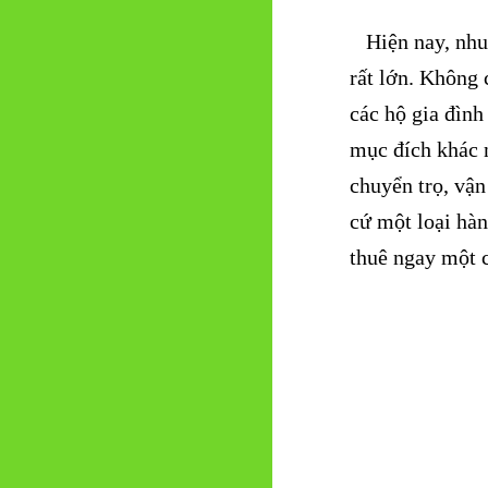
Hiện nay, nhu
rất lớn. Không 
các hộ gia đình
mục đích khác 
chuyển trọ, vậ
cứ một loại hàn
thuê ngay một c