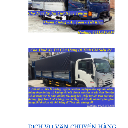
ng
a
DỊCH VỤ VẬN CHUYỂN HÀNG