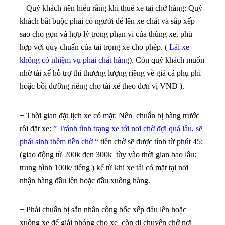
+ Quý khách nên hiểu rằng khi thuê xe tải chở hàng: Quý
khách bắt buộc phải có người để lên xe chất và sắp xếp
sao cho gọn và hợp lý trong phạn vi của thùng xe, phù
hợp với quy chuẩn của tải trọng xe cho phép. (
Lái xe
không có nhiệm vụ phải chất hàng
). Còn quý khách muốn
nhờ tài xế hỗ trợ thì thương lượng riêng về giá cả phụ phí
hoặc bồi dưỡng riêng cho tài xế theo đơn vị VNĐ ).
+ Thời gian đặt lịch xe có mặt: Nên chuẩn bị hàng trước
rồi đặt xe:
” Tránh tình trạng xe tới nơi chờ đợi quá lâu, sẽ
phát sinh thêm tiền chờ “
tiền chờ sẽ được tính từ phút 45:
(giao động từ 200k đen 300k tùy vào thời gian bao lâu:
trung bình 100k/ tiếng ) kể từ khi xe tải có mặt tại nơi
nhận hàng đầu lên hoặc đầu xuống hàng.
+ Phải chuẩn bị sẵn nhân công bốc xếp đầu lên hoặc
xuống xe để giải phóng cho xe còn di chuyển chở nơi