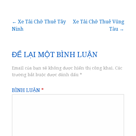
Điều
← Xe Tải Chở Thuê Tây
Xe Tải Chở Thuê Vũng
Ninh
Tàu →
hướng
bài
ĐỂ LẠI MỘT BÌNH LUẬN
viết
Email của bạn sẽ không được hiển thị công khai.
Các
trường bắt buộc được đánh dấu
*
BÌNH LUẬN
*