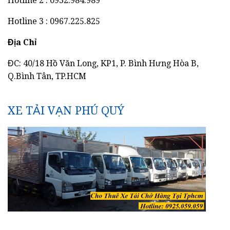
Hotline 2 : 0932.984.989
Hotline 3 : 0967.225.825
Địa Chỉ
ĐC: 40/18 Hồ Văn Long, KP1, P. Bình Hưng Hòa B,
Q.Bình Tân, TP.HCM
XE TẢI VẠN PHÚ QUÝ