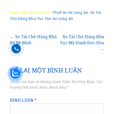
Được sắp xếp bên dưới:
Thuê xe tải Long An
,
Xe Tải
Chở Hàng Khu Vực Tân An Long An
Điều
← Xe Tải Chở Hàng Nhà
Xe Tải Chở Hàng Khu
Bè Rẻ Nhất
Vực Mỹ Hạnh Đức Hòa
hướng
→
bài
ĐỂ LẠI MỘT BÌNH LUẬN
viết
Email của bạn sẽ không được hiển thị công khai.
Các
trường bắt buộc được đánh dấu
*
BÌNH LUẬN
*