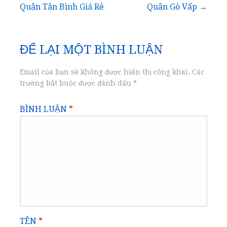
Quận Tân Bình Giá Rẻ
Quận Gò Vấp →
hướng
bài
ĐỂ LẠI MỘT BÌNH LUẬN
viết
Email của bạn sẽ không được hiển thị công khai.
Các
trường bắt buộc được đánh dấu
*
BÌNH LUẬN
*
TÊN
*