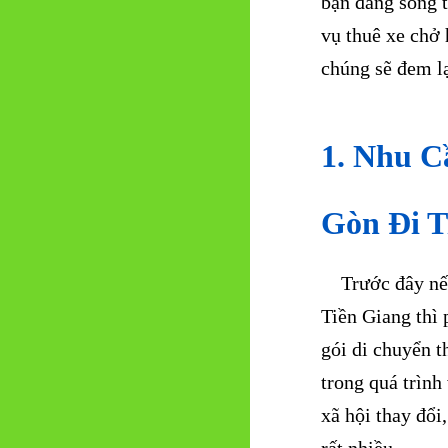
bạn đang sống t
vụ thuê xe chở 
chúng sẽ đem lạ
1. Nhu C
Gòn Đi T
Trước đây nếu 
Tiền Giang thì 
gói di chuyển t
trong quá trình
xã hội thay đổi
rất nhiều.