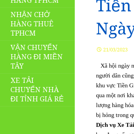
HÀNG TPHCM
Tiền
NHẬN CHỞ
Ngà
HÀNG THUÊ
TPHCM
VẬN CHUYỂN
21/03/2023
HÀNG ĐI MIỀN
TÂY
Xã hội ngày nay
người dân cũng 
XE TẢI
khu vực Tiền Gi
CHUYỂN NHÀ
qua một nơi khá
ĐI TỈNH GIÁ RẺ
lượng hàng hóa
bị hỏng trong q
Dịch vụ Xe Tả