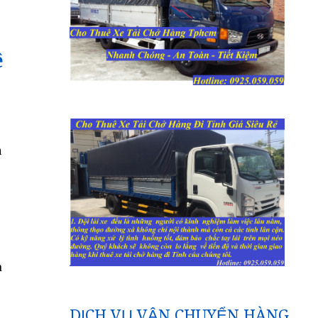
ề
m
h
DỊCH VỤ VẬN CHUYỂN HÀNG