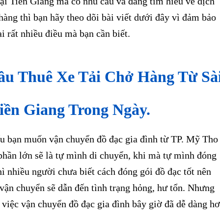
ại Tiền Giang mà có nhu cầu và đang tìm hiểu về dịch
hàng thì bạn hãy theo dõi bài viết dưới đây vì đảm bảo
i rất nhiều điều mà bạn cần biết.
ầu Thuê Xe Tải Chở Hàng Từ Sà
iền Giang Trong Ngày.
bạn muốn vận chuyển đồ đạc gia đình từ TP. Mỹ Tho
phần lớn sẽ là tự mình di chuyển, khi mà tự mình đóng
hì nhiều người chưa biết cách đóng gói đồ đạc tốt nên
 vận chuyển sẽ dẫn đến tình trạng hỏng, hư tổn. Nhưng
, việc vận chuyển đồ đạc gia đình bây giờ đã dễ dàng h