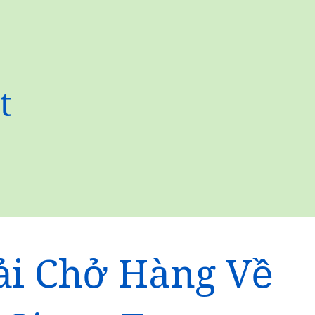
t
ải Chở Hàng Về