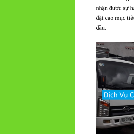
nhận được sự hà
đặt cao mục tiê
đầu.