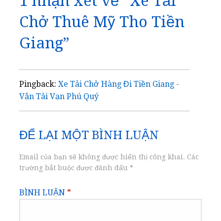
1 nhận xét về
“Xe Tải
viết
Chở Thuê Mỹ Tho Tiền
Giang”
Pingback:
Xe Tải Chở Hàng Đi Tiền Giang -
Vận Tải Vạn Phú Quý
ĐỂ LẠI MỘT BÌNH LUẬN
Email của bạn sẽ không được hiển thị công khai.
Các
trường bắt buộc được đánh dấu
*
BÌNH LUẬN
*