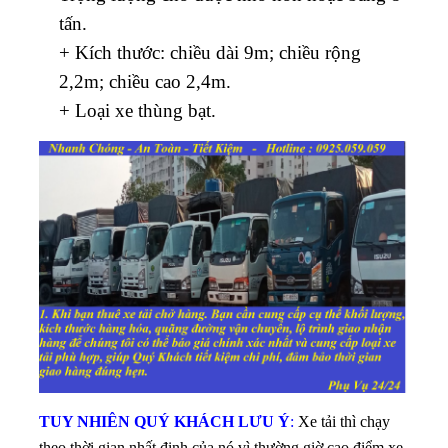
tấn.
+ Kích thước: chiều dài 9m; chiều rộng
2,2m; chiều cao 2,4m.
+ Loại xe thùng bạt.
TUY NHIÊN QUÝ KHÁCH LƯU Ý
:
Xe tải thì chạy
theo thời gian nhất định của nó vì thường giờ cao điểm xe