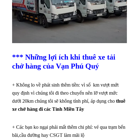
*** Những lợi ích khi thuê xe tải
chở hàng của Vạn Phú Quý
+ Không lo về phát sinh thêm tiền: vì số km vượt mứt
quy định vì chúng tôi đi theo chuyến nên lỡ vượt mức
dưới 20km chúng tôi sẽ không tính phí, áp dụng cho
thuê
xe chở hàng đi các Tỉnh Miền Tây
+ Các bạn ko ngại phải mất thêm chi phí: vé qua trạm bến
bãi,cầu đường hay CSGT làm mãi lộ