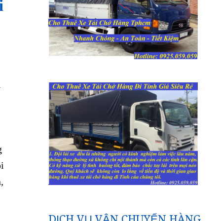
i
i
g
i
,
DỊCH VỤ VẬN CHUYỂN HÀNG