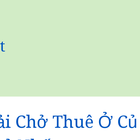
t
ải Chở Thuê Ở Củ