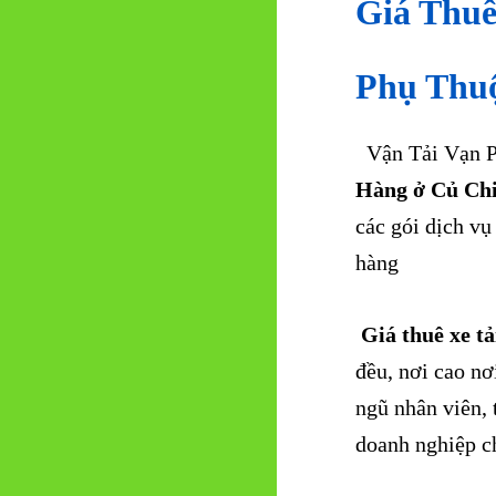
Giá Thuê
Phụ Thuộ
Vận Tải Vạn Ph
Hàng ở Củ Ch
các gói dịch v
hàng
Giá thuê xe t
đều, nơi cao nơ
ngũ nhân viên, 
doanh nghiệp c