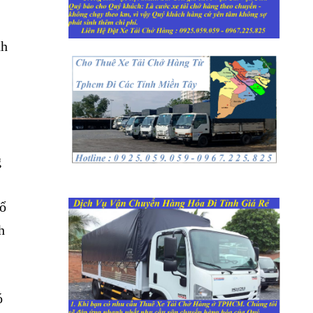
nh
g
bổ
h
ó