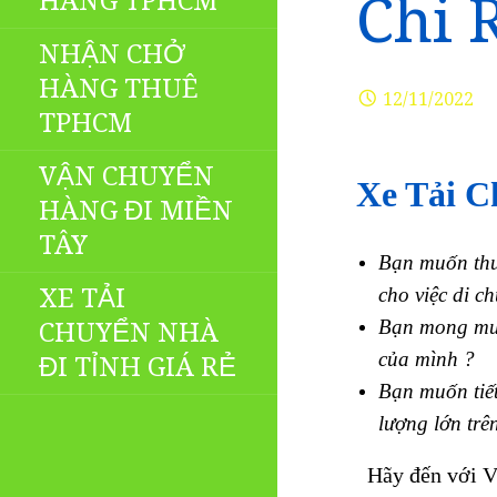
HÀNG TPHCM
Chi 
NHẬN CHỞ
HÀNG THUÊ
12/11/2022
TPHCM
VẬN CHUYỂN
Xe Tải C
HÀNG ĐI MIỀN
TÂY
Bạn muốn thuê
XE TẢI
cho việc di c
Bạn mong muốn
CHUYỂN NHÀ
của mình ?
ĐI TỈNH GIÁ RẺ
Bạn muốn tiết
lượng lớn trê
Hãy đến với Vậ