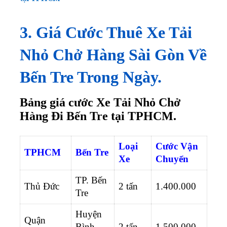
3. Giá Cước Thuê Xe Tải
Nhỏ Chở Hàng Sài Gòn Về
Bến Tre Trong Ngày.
Bảng giá cước Xe Tải Nhỏ Chở
Hàng Đi Bến Tre tại TPHCM.
Loại
Cước Vận
TPHCM
Bến Tre
Xe
Chuyển
TP. Bến
Thủ Đức
2 tấn
1.400.000
Tre
Huyện
Quận
Bình
2 tấn
1.500.000