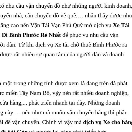
 nhu cầu vận chuyển đồ như những người kinh doanh
uyển nhà, cần chuyển đồ về quê,… nhận thấy được nhu
i tăng cao nên Vận Tải Vạn Phú Quý mở dịch vụ
Xe Tải
 Đi Bình Phước Rẻ Nhất
để phục vụ nhu cầu vận
i dân. Từ khi dịch vụ Xe tải chở thuê Bình Phước ra
 được rất nhiều sự quan tâm của người dân và doanh
một trong những tỉnh được xem là đang trên đà phát
vực miền Tây Nam Bộ, vậy nên rất nhiều doanh nghiệp,
 cửa hàng,.., phát triển nhanh tại đây. Những doanh
ng này…. nếu như mà muốn vận chuyển hàng thì phần
tải để vận chuyển. Chính vì vậy mà
dịch vụ Xe cho hàn
 đi Sài Gòn
và ngược lại càng phát triển hơn.