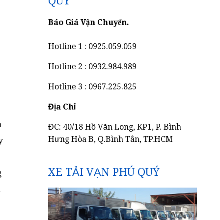
QUÝ
Báo Giá Vận Chuyển.
Hotline 1 : 0925.059.059
Hotline 2 : 0932.984.989
Hotline 3 : 0967.225.825
Địa Chỉ
à
ĐC: 40/18 Hồ Văn Long, KP1, P. Bình
y
Hưng Hòa B, Q.Bình Tân, TP.HCM
XE TẢI VẠN PHÚ QUÝ
g
n