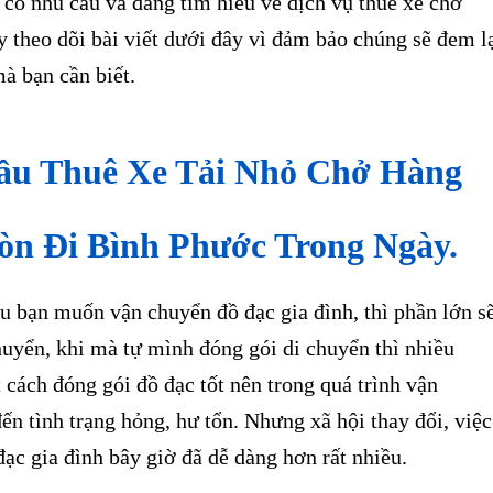
có nhu cầu và đang tìm hiểu về dịch vụ thuê xe chở
y theo dõi bài viết dưới đây vì đảm bảo chúng sẽ đem l
mà bạn cần biết.
ầu Thuê Xe Tải Nhỏ Chở Hàng
òn Đi Bình Phước Trong Ngày.
bạn muốn vận chuyển đồ đạc gia đình, thì phần lớn s
huyển, khi mà tự mình đóng gói di chuyển thì nhiều
 cách đóng gói đồ đạc tốt nên trong quá trình vận
ến tình trạng hỏng, hư tổn. Nhưng xã hội thay đổi, việc
ạc gia đình bây giờ đã dễ dàng hơn rất nhiều.