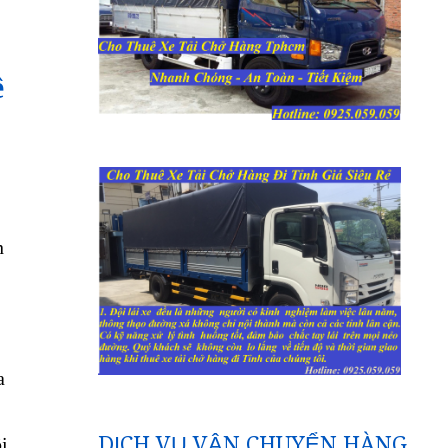
ề
n
a
DỊCH VỤ VẬN CHUYỂN HÀNG
i