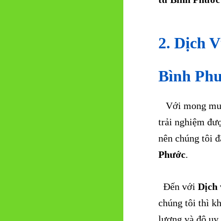
2. Dịch 
Bình Ph
Với mong muốn 
trải nghiệm đượ
nên chúng tôi đ
Phước
.
Đến với
Dịch
chúng tôi thì k
lượng và độ uy 