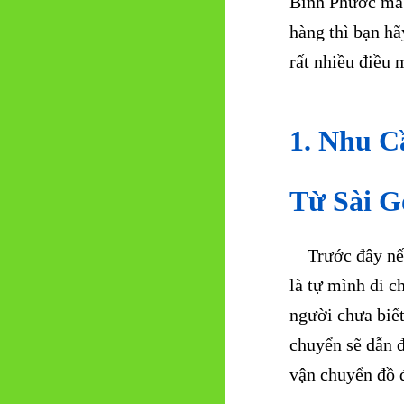
Bình Phước mà 
hàng thì bạn hã
rất nhiều điều 
1. Nhu C
Từ Sài G
Trước đây nếu 
là tự mình di c
người chưa biết
chuyển sẽ dẫn đ
vận chuyển đồ đ