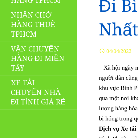
HÀNG TPHCM
Đi B
NHẬN CHỞ
Nhất
HÀNG THUÊ
TPHCM
VẬN CHUYỂN
04/04/2023
HÀNG ĐI MIỀN
TÂY
Xã hội ngày nay
người dân cũng 
XE TẢI
khu vực Bình Ph
CHUYỂN NHÀ
qua một nơi khá
ĐI TỈNH GIÁ RẺ
lượng hàng hóa
bị hỏng trong q
Dịch vụ Xe tải