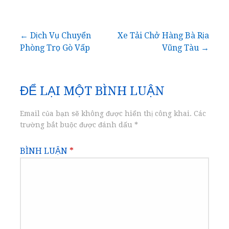
Điều
← Dịch Vụ Chuyển
Xe Tải Chở Hàng Bà Rịa
Phòng Trọ Gò Vấp
Vũng Tàu →
hướng
bài
ĐỂ LẠI MỘT BÌNH LUẬN
viết
Email của bạn sẽ không được hiển thị công khai.
Các
trường bắt buộc được đánh dấu
*
BÌNH LUẬN
*