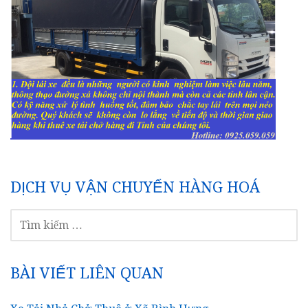
DỊCH VỤ VẬN CHUYỂN HÀNG HOÁ
TÌM
KIẾM
CHO:
BÀI VIẾT LIÊN QUAN