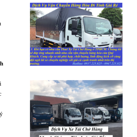
h
nh
i
c
uý