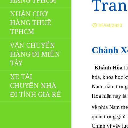
HÀNG TPHCM
Tran
NHẬN CHỞ
HÀNG THUÊ
05/04/2020
TPHCM
VẬN CHUYỂN
Chành Xe
HÀNG ĐI MIỀN
TÂY
Khánh Hòa
là
XE TẢI
hóa, khoa học k
CHUYỂN NHÀ
Nam
, nằm tron
ĐI TỈNH GIÁ RẺ
Hòa hiện nay l
về phía Nam
th
quan trọng giữa
Chính vì vậy l