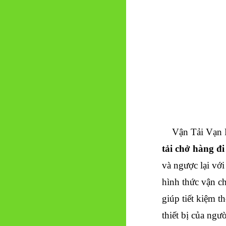
Vận Tải Vạn 
tải chở hàng đ
và ngược lại với
hình thức vận ch
giúp tiết kiệm t
thiết bị của ngư