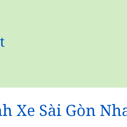
t
h Xe Sài Gòn Nh