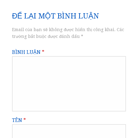
bài
ĐỂ LẠI MỘT BÌNH LUẬN
viết
Email của bạn sẽ không được hiển thị công khai.
Các
trường bắt buộc được đánh dấu
*
BÌNH LUẬN
*
TÊN
*