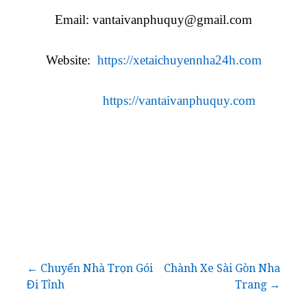
Email:
vantaivanphuquy@gmail.com
Website:
https://xetaichuyennha24h.com
https://vantaivanphuquy.com
Điều
← Chuyển Nhà Trọn Gói
Chành Xe Sài Gòn Nha
Đi Tỉnh
Trang →
hướng