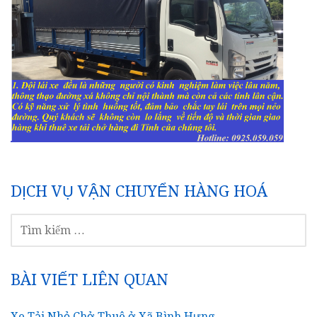
DỊCH VỤ VẬN CHUYỂN HÀNG HOÁ
TÌM
KIẾM
CHO:
BÀI VIẾT LIÊN QUAN
Xe Tải Nhỏ Chở Thuê ở Xã Bình Hưng