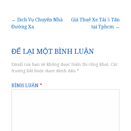
Điều
← Dịch Vụ Chuyển Nhà
Giá Thuê Xe Tải 5 Tấn
Đường Xa
tại Tphcm →
hướng
bài
ĐỂ LẠI MỘT BÌNH LUẬN
viết
Email của bạn sẽ không được hiển thị công khai.
Các
trường bắt buộc được đánh dấu
*
BÌNH LUẬN
*