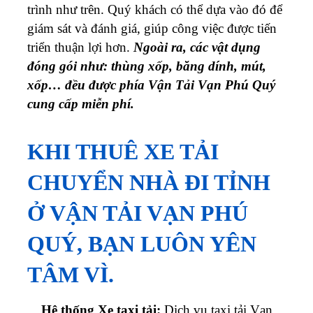
trình như trên. Quý khách có thể dựa vào đó để
giám sát và đánh giá, giúp công việc được tiến
triển thuận lợi hơn.
Ngoài ra, các vật dụng
đóng gói như: thùng xốp, băng dính, mút,
xốp… đều được phía Vận Tải Vạn Phú Quý
cung cấp miễn phí.
KHI THUÊ XE TẢI
CHUYỂN NHÀ ĐI TỈNH
Ở VẬN TẢI VẠN PHÚ
QUÝ, BẠN LUÔN YÊN
TÂM VÌ.
Hệ thống Xe taxi tải:
Dịch vụ taxi tải
Vạn