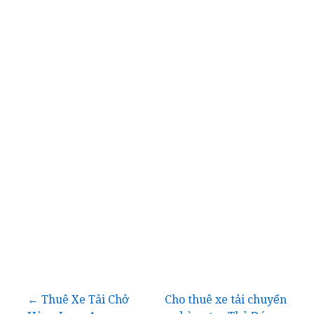
Điều
← Thuê Xe Tải Chở
Cho thuê xe tải chuyển