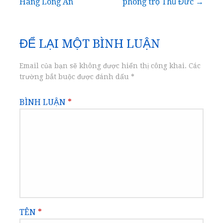
Hàng Long An
phòng trọ Thủ Đức →
hướng
bài
ĐỂ LẠI MỘT BÌNH LUẬN
viết
Email của bạn sẽ không được hiển thị công khai.
Các
trường bắt buộc được đánh dấu
*
BÌNH LUẬN
*
TÊN
*