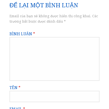
ĐỂ LẠI MỘT BÌNH LUẬN
viết
Email của bạn sẽ không được hiển thị công khai.
Các
trường bắt buộc được đánh dấu
*
BÌNH LUẬN
*
TÊN
*