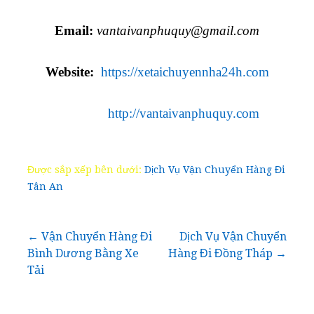
Email:
vantaivanphuquy@gmail.com
Website:
https://xetaichuyennha24h.com
http://vantaivanphuquy.com
Được sắp xếp bên dưới:
Dịch Vụ Vận Chuyển Hàng Đi
Tân An
Điều
← Vận Chuyển Hàng Đi
Dịch Vụ Vận Chuyển
Bình Dương Bằng Xe
Hàng Đi Đồng Tháp →
hướng
Tải
bài