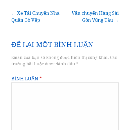
Điều
← Xe Tải Chuyển Nhà
Vận chuyển Hàng Sài
Quận Gò Vấp
Gòn Vũng Tàu →
hướng
bài
ĐỂ LẠI MỘT BÌNH LUẬN
viết
Email của bạn sẽ không được hiển thị công khai.
Các
trường bắt buộc được đánh dấu
*
BÌNH LUẬN
*