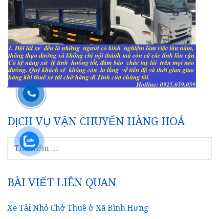
DỊCH VỤ VẬN CHUYỂN HÀNG HOÁ
TÌM
KIẾM
CHO:
BÀI VIẾT LIÊN QUAN
Xe Tải Nhỏ Chở Thuê ở Xã Bình Hưng