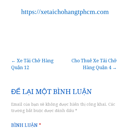
https://xetaichohangtphcm.com
Điều
← Xe Tải Chở Hàng
Cho Thuê Xe Tải Chở
Quận 12
Hàng Quận 4 →
hướng
bài
ĐỂ LẠI MỘT BÌNH LUẬN
viết
Email của bạn sẽ không được hiển thị công khai.
Các
trường bắt buộc được đánh dấu
*
BÌNH LUẬN
*