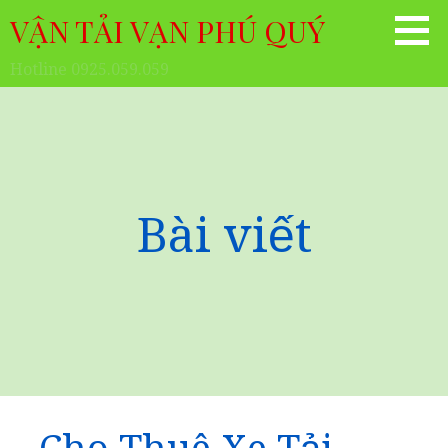
Chuyển
VẬN TẢI VẠN PHÚ QUÝ
tới
phần
Hotline 0925.059.059
nội
dung
Bài viết