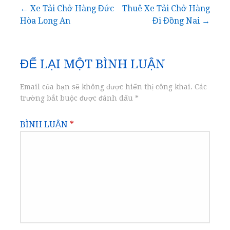
Điều
← Xe Tải Chở Hàng Đức
Thuê Xe Tải Chở Hàng
Hòa Long An
Đi Đồng Nai →
hướng
bài
ĐỂ LẠI MỘT BÌNH LUẬN
viết
Email của bạn sẽ không được hiển thị công khai.
Các
trường bắt buộc được đánh dấu
*
BÌNH LUẬN
*