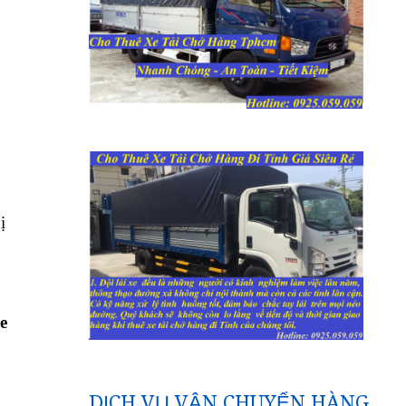
ị
e
DỊCH VỤ VẬN CHUYỂN HÀNG