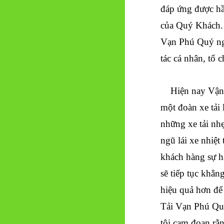
đáp ứng được h
của Quý Khách.
Vạn Phú Quý ngà
tác cá nhân, tổ
Hiện nay Vận T
một đoàn xe tải 
những xe tải nh
ngũ lái xe nhiệt
khách hàng sự h
sẽ tiếp tục khẳn
hiệu quả hơn để
Tải Vạn Phú Qu
tôi cam đoan rằ