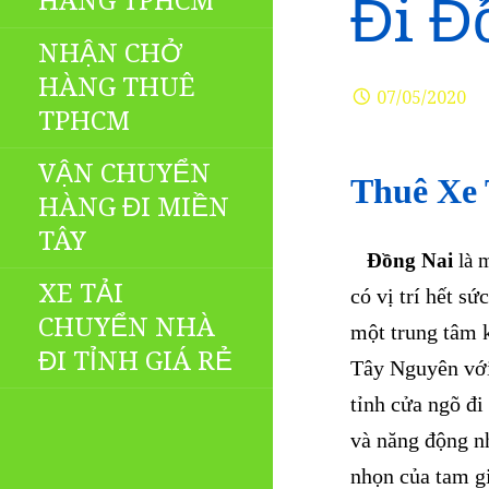
HÀNG TPHCM
Đi Đ
NHẬN CHỞ
HÀNG THUÊ
07/05/2020
TPHCM
VẬN CHUYỂN
Thuê Xe 
HÀNG ĐI MIỀN
TÂY
Đồng Nai
là 
XE TẢI
có vị trí hết s
CHUYỂN NHÀ
một trung tâm 
ĐI TỈNH GIÁ RẺ
Tây Nguyên với
tỉnh cửa ngõ đi
và năng động n
nhọn của tam gi