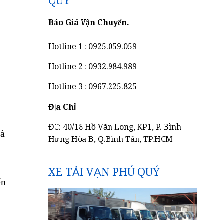
QUÝ
Báo Giá Vận Chuyển.
Hotline 1 : 0925.059.059
Hotline 2 : 0932.984.989
Hotline 3 : 0967.225.825
Địa Chỉ
ĐC: 40/18 Hồ Văn Long, KP1, P. Bình
là
Hưng Hòa B, Q.Bình Tân, TP.HCM
XE TẢI VẠN PHÚ QUÝ
ển