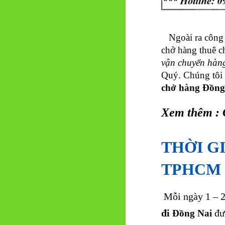
Ngoài ra công t
chở hàng thuê c
vận chuyển hàn
Quý. Chúng tôi
chở hàng
Đồng
Xem thêm :
THỜI G
TPHCM 
Mỗi ngày 1 – 2
đi
đượ
Đồng Nai