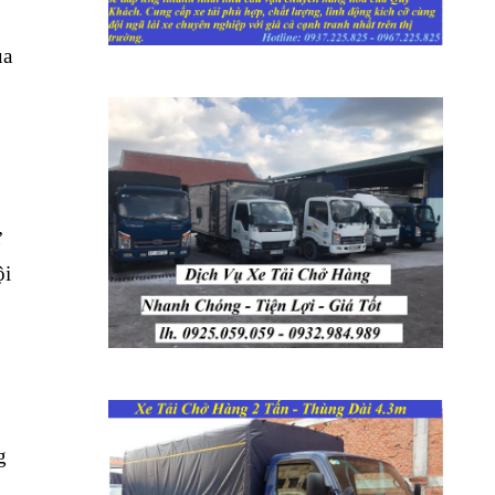
ủa
ừ
ội
g
p