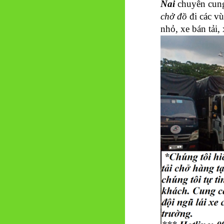
Nai
chuyên cung
chở đồ
đi các vù
nhỏ, xe bán tải, 