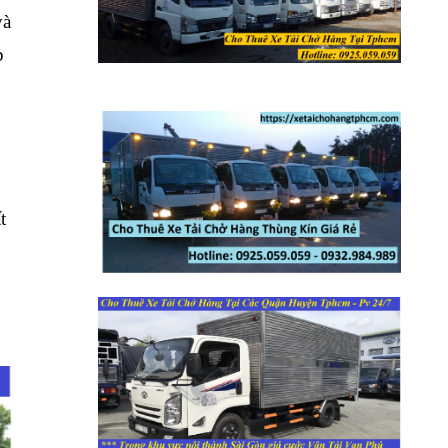
và
p
o
t