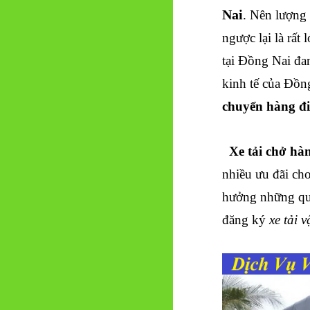
Nai
. Nên lượng 
ngược lại là rất 
tại
Đồng Nai
đan
kinh tế của
Đồng
chuyển hàng đ
Xe tải chở hà
nhiều ưu đãi ch
hưởng những quyề
đăng ký
xe tải 