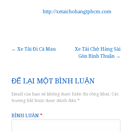
http://xetaichohangtphcm.com
Điều
← Xe Tải Đi Cà Mau
Xe Tải Chở Hàng Sài
Gòn Bình Thuận →
hướng
bài
ĐỂ LẠI MỘT BÌNH LUẬN
viết
Email của bạn sẽ không được hiển thị công khai.
Các
trường bắt buộc được đánh dấu
*
BÌNH LUẬN
*