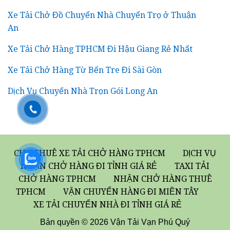
Xe Tải Chở Đồ Chuyển Nhà Chuyển Trọ ở Thuận
An
Xe Tải Chở Hàng TPHCM Đi Hậu Giang Rẻ Nhất
Xe Tải Chở Hàng Từ Bến Tre Đi Sài Gòn
Dịch Vụ Chuyển Nhà Trọn Gói Long An
CHO THUÊ XE TẢI CHỞ HÀNG TPHCM
DỊCH VỤ
NHẬN CHỞ HÀNG ĐI TỈNH GIÁ RẺ
TAXI TẢI
CHỞ HÀNG TPHCM
NHẬN CHỞ HÀNG THUÊ
TPHCM
VẬN CHUYỂN HÀNG ĐI MIỀN TÂY
XE TẢI CHUYỂN NHÀ ĐI TỈNH GIÁ RẺ
Bản quyền © 2026 Vận Tải Vạn Phú Quý