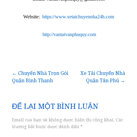
Website:
https://www.xetaichuyennha24h.com
http://vantaivanphuquy.com
Điều
← Chuyển Nhà Trọn Gói
Xe Tải Chuyển Nhà
Quận Bình Thạnh
Quận Tân Phú →
hướng
bài
ĐỂ LẠI MỘT BÌNH LUẬN
viết
Email của bạn sẽ không được hiển thị công khai.
Các
trường bắt buộc được đánh dấu
*