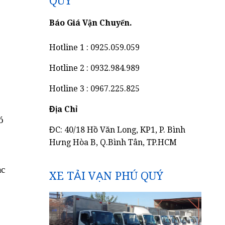
QUÝ
Báo Giá Vận Chuyển.
Hotline 1 : 0925.059.059
Hotline 2 : 0932.984.989
Hotline 3 : 0967.225.825
Địa Chỉ
ó
ĐC: 40/18 Hồ Văn Long, KP1, P. Bình
Hưng Hòa B, Q.Bình Tân, TP.HCM
ạc
XE TẢI VẠN PHÚ QUÝ