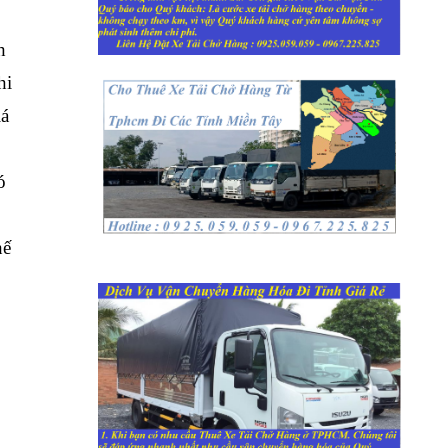
h
hi
iá
ó
hế