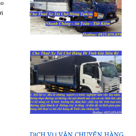
ào
ơi
DỊCH VỤ VẬN CHUYỂN HÀNG