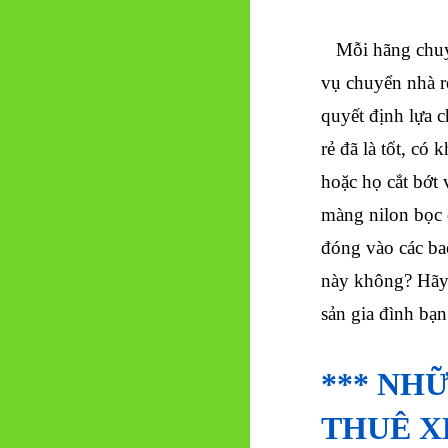
Mỗi hãng chuyển
vụ chuyển nhà rẻ
quyết định lựa 
rẻ đã là tốt, có 
hoặc họ cắt bớt 
màng nilon bọc 
đóng vào các ba
này không? Hãy 
sản gia đình bạn
*** NH
THUÊ X