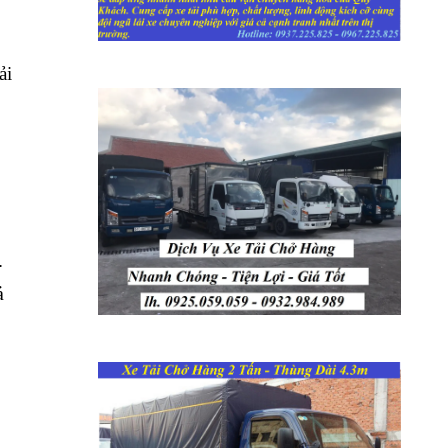
ải
.
ả