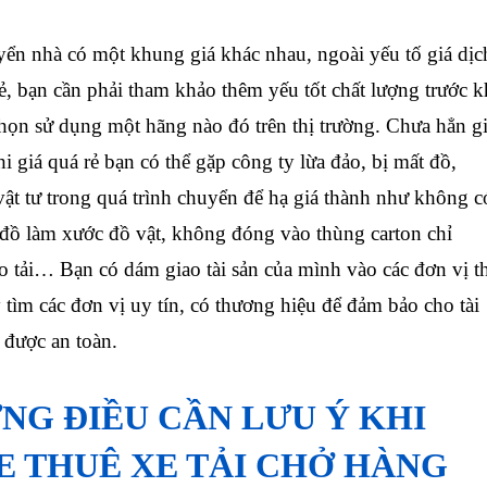
 nhà có một khung giá khác nhau, ngoài yếu tố giá dịc
, bạn cần phải tham khảo thêm yếu tốt chất lượng trước k
chọn sử dụng một hãng nào đó trên thị trường. Chưa hẳn g
khi giá quá rẻ bạn có thể gặp công ty lừa đảo, bị mất đồ,
vật tư trong quá trình chuyển để hạ giá thành như không c
đồ làm xước đồ vật, không đóng vào thùng carton chỉ
o tải… Bạn có dám giao tài sản của mình vào các đơn vị t
tìm các đơn vị uy tín, có thương hiệu để đảm bảo cho tài
 được an toàn.
ỮNG ĐIỀU CẦN LƯU Ý KHI
E THUÊ XE TẢI CHỞ HÀNG