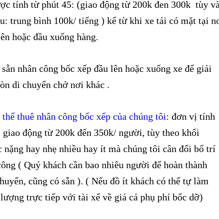
ược tính từ phút 45: (giao động từ 200k đen 300k tùy v
u: trung bình 100k/ tiếng ) kể từ khi xe tải có mặt tại n
lên hoặc đầu xuống hàng.
 sẵn nhân công bốc xếp đầu lên hoặc xuống xe để giải
òn di chuyển chở nơi khác .
thể thuê nhân công bốc xếp của chúng tôi
: đơn vị tính
 giao động từ 200k đến 350k/ người, tùy theo khối
 nặng hay nhẹ nhiều hay ít mà chúng tôi cân đối bố trí
công ( Quý khách cần bao nhiêu người để hoàn thành
huyển, cũng có sẵn ). ( Nếu đồ ít khách có thể tự làm
lượng trực tiếp với tài xế về giá cả phụ phí bốc dỡ)