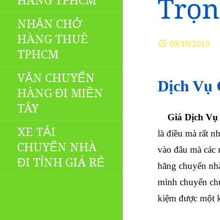
HÀNG TPHCM
Trọn
NHẬN CHỞ
HÀNG THUÊ
09/10/2019
TPHCM
VẬN CHUYỂN
Dịch Vụ 
HÀNG ĐI MIỀN
TÂY
Giá Dịch Vụ
XE TẢI
là điều mà rất 
CHUYỂN NHÀ
vào đâu mà các 
ĐI TỈNH GIÁ RẺ
hãng chuyển nhà
mình chuyển chư
kiệm được một k