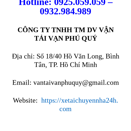
Hotline: 0925.059.059 –
0932.984.989
CÔNG TY TNHH TM DV VẬN
TẢI VẠN PHÚ QUÝ
Địa chỉ: Số 18/40 Hồ Văn Long, Bình
Tân, TP. Hồ Chí Minh
Email:
vantaivanphuquy@gmail.com
Website:
https://xetaichuyennha24h.
com