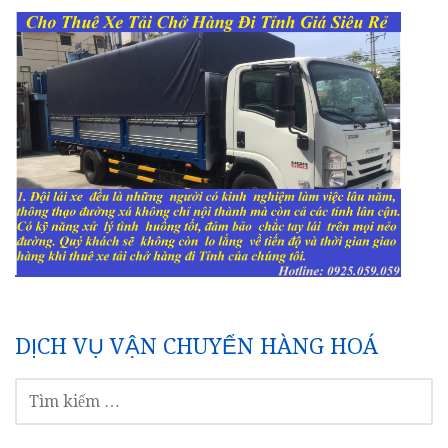
DỊCH VỤ VẬN CHUYỂN HÀNG HOÁ
TÌM
KIẾM
CHO: