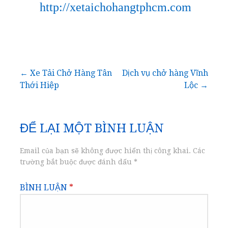
http://xetaichohangtphcm.com
Điều
← Xe Tải Chở Hàng Tân
Dịch vụ chở hàng Vĩnh
Thới Hiệp
Lộc →
hướng
bài
ĐỂ LẠI MỘT BÌNH LUẬN
viết
Email của bạn sẽ không được hiển thị công khai.
Các
trường bắt buộc được đánh dấu
*
BÌNH LUẬN
*