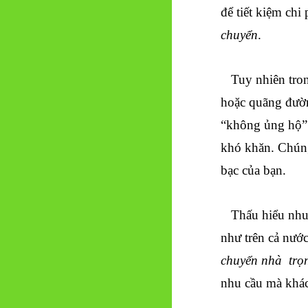
để tiết kiệm chi
chuyển
.
Tuy nhiên trong
hoặc quãng đường
“không ủng hộ” 
khó khăn. Chúng 
bạc của bạn.
Thấu hiểu nhu 
như trên cả nướ
chuyển nhà trọ
nhu cầu mà khá