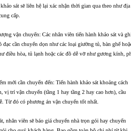
khảo sát sẽ liên hệ lại xác nhận thời gian qua theo như địa
cung cấp.
ượng vận chuyển: Các nhân viên tiến hành khảo sát và gh
đồ đạc cần chuyển dọn như các loại giường tủ, bàn ghế hoặ
hư điều hòa, tủ lạnh hoặc các đồ dễ vỡ như gương kính, p
ểm mới cần chuyển đến: Tiến hành khảo sát khoảng cách
m, vị trí vận chuyển (tầng 1 hay tầng 2 hay cao hơn), cầu
ễ. Từ đó có phương án vận chuyển tốt nhất.
t, nhân viên sẽ báo giá chuyển nhà trọn gói hay chuyển
gói cho quý khách hàng. Bao gồm toàn bộ chi phí từ khi