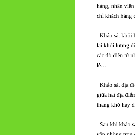
hàng, nhân viên 
chỉ khách hàng 
Khảo sát khối l
lại khối lượng 
các đồ điện tử n
lê…
Khảo sát địa đi
giữa hai địa điể
thang khó hay d
Sau khi khảo sá
văn phòng trọn 