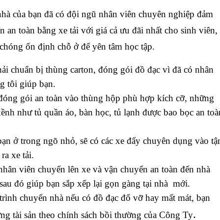
à của bạn đã có đội ngũ nhân viên chuyên nghiệp đảm
 an toàn bằng xe tải với giá cả ưu đãi nhất cho sinh viên,
chóng ổn định chỗ ở để yên tâm học tập.
i chuẩn bị thùng carton, đóng gói đồ đạc vì đã có nhân
g tôi giúp bạn.
đóng gói an toàn vào thùng hộp phù hợp kích cỡ, những
ềnh như tủ quần áo, bàn học, tủ lạnh được bao bọc an toà
ạn ở trong ngõ nhỏ, sẽ có các xe đẩy chuyên dụng vào tậ
ra xe tải.
hân viên chuyển lên xe và vận chuyển an toàn đến nhà
sau đó giúp bạn sắp xếp lại gọn gàng tại nhà mới.
 trình chuyển nhà nếu có đồ đạc đổ vỡ hay mất mát, bạn
.
ng tài sản theo chính sách bồi thường của Công Ty