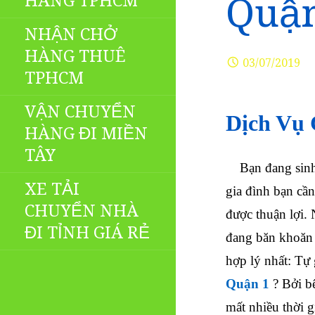
HÀNG TPHCM
Quận
NHẬN CHỞ
HÀNG THUÊ
03/07/2019
TPHCM
VẬN CHUYỂN
Dịch Vụ
HÀNG ĐI MIỀN
TÂY
Bạn đang sinh
XE TẢI
gia đình bạn cần
CHUYỂN NHÀ
được thuận lợi.
ĐI TỈNH GIÁ RẺ
đang băn khoăn
hợp lý nhất: Tự
Quận 1
? Bởi b
mất nhiều thời g