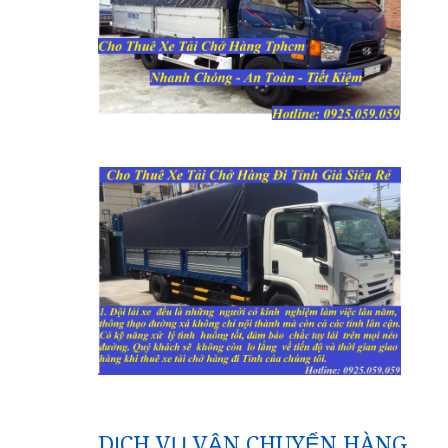
DỊCH VỤ VẬN CHUYỂN HÀNG