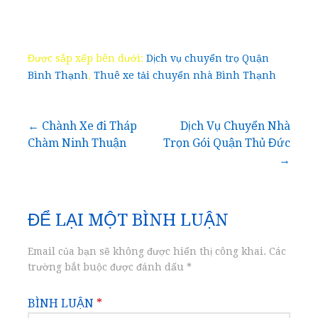
Được sắp xếp bên dưới:
Dịch vụ chuyển trọ Quận
Bình Thạnh
,
Thuê xe tải chuyển nhà Bình Thạnh
Điều
← Chành Xe đi Tháp
Dịch Vụ Chuyển Nhà
Chàm Ninh Thuận
Trọn Gói Quận Thủ Đức
hướng
→
bài
ĐỂ LẠI MỘT BÌNH LUẬN
viết
Email của bạn sẽ không được hiển thị công khai.
Các
trường bắt buộc được đánh dấu
*
BÌNH LUẬN
*