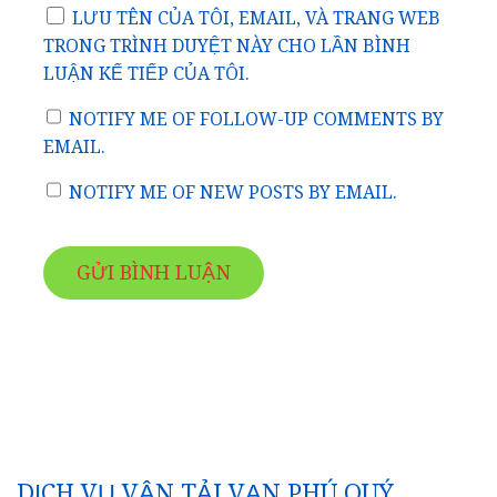
LƯU TÊN CỦA TÔI, EMAIL, VÀ TRANG WEB
TRONG TRÌNH DUYỆT NÀY CHO LẦN BÌNH
LUẬN KẾ TIẾP CỦA TÔI.
NOTIFY ME OF FOLLOW-UP COMMENTS BY
EMAIL.
NOTIFY ME OF NEW POSTS BY EMAIL.
DỊCH VỤ VẬN TẢI VẠN PHÚ QUÝ