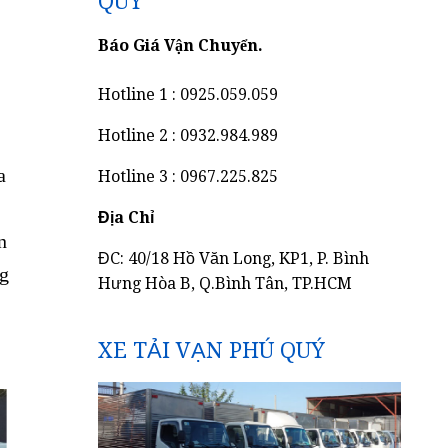
QUÝ
Báo Giá Vận Chuyển.
Hotline 1 : 0925.059.059
Hotline 2 : 0932.984.989
a
Hotline 3 : 0967.225.825
Địa Chỉ
n
ĐC: 40/18 Hồ Văn Long, KP1, P. Bình
ng
Hưng Hòa B, Q.Bình Tân, TP.HCM
XE TẢI VẠN PHÚ QUÝ