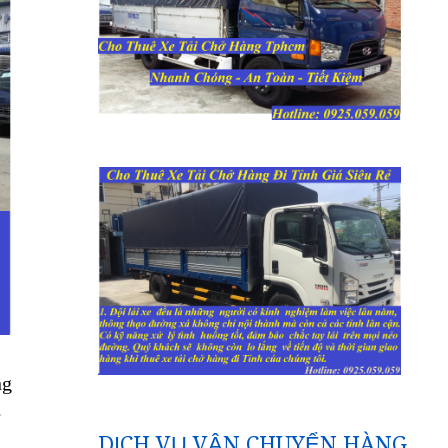
ng
g
DỊCH VỤ VẬN CHUYỂN HÀNG