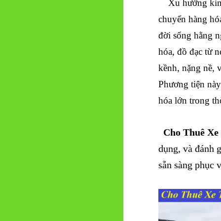
Xu hướng kinh 
chuyển hàng hóa
đời sống hằng n
hóa, đồ đạc từ 
kềnh, nặng nề, v
Phương tiện này
hóa lớn trong th
Cho Thuê Xe 
dụng, và đánh g
sẵn sàng phục