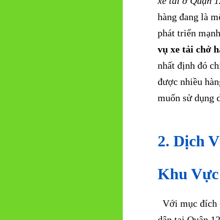
xe tải ở Quận 1
hàng đang là m
phát triển mạn
vụ xe tải chở
nhất định đó chí
được nhiều hàn
muốn sử dụng d
2. Dịch 
Khu Vực 
Với mục đích c
dân tại Quận 1