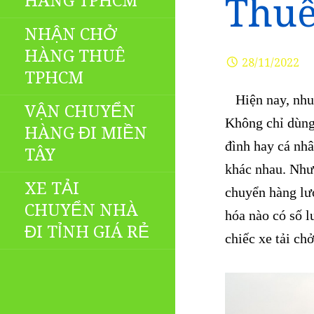
HÀNG TPHCM
Thuê
NHẬN CHỞ
HÀNG THUÊ
28/11/2022
TPHCM
Hiện nay, nhu
VẬN CHUYỂN
Không chỉ dùng 
HÀNG ĐI MIỀN
đình hay cá nh
TÂY
khác nhau. Như
XE TẢI
chuyển hàng lư
CHUYỂN NHÀ
hóa nào có số l
ĐI TỈNH GIÁ RẺ
chiếc xe tải ch