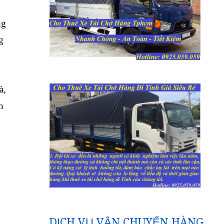
ng
g
à,
h
DỊCH VỤ VẬN CHUYỂN HÀNG