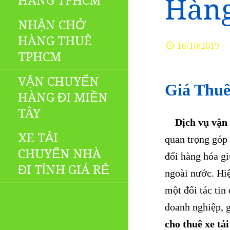
HÀNG TPHCM
Hàng
NHẬN CHỞ
HÀNG THUÊ
16/10/2019
TPHCM
VẬN CHUYỂN
Giá Thuê
HÀNG ĐI MIỀN
TÂY
Dịch vụ vận 
XE TẢI
quan trọng góp 
CHUYỂN NHÀ
đổi hàng hóa gi
ĐI TỈNH GIÁ RẺ
ngoài nước. Hiệ
một đối tác tin
doanh nghiệp, 
cho thuê xe tả