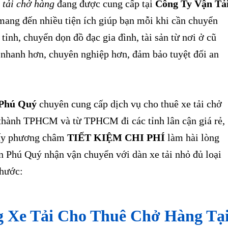
 tải chở hàng
đang được cung cấp tại
Công Ty Vận Tả
ang đến nhiều tiện ích giúp bạn mỗi khi cần chuyển
 tỉnh, chuyển dọn đồ đạc gia đình, tài sản từ nơi ở cũ
 nhanh hơn, chuyên nghiệp hơn, đảm bảo tuyệt đối an
Phú Quý
chuyên cung cấp dịch vụ cho thuê xe tải chở
 thành TPHCM và từ TPHCM đi các tỉnh lân cận giá rẻ,
lấy phương châm
TIẾT KIỆM CHI PHÍ
làm hài lòng
 Phú Quý nhận vận chuyển với dàn xe tải nhỏ đủ loại
thước:
 Xe Tải Cho Thuê Chở Hàng Tạ